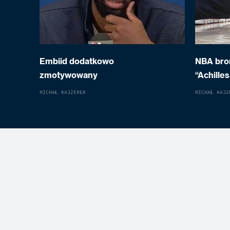
Embiid dodatkowo
NBA bron
zmotywowany
“Achille
MICHAŁ KAJZEREK
MICHAŁ KAJZ