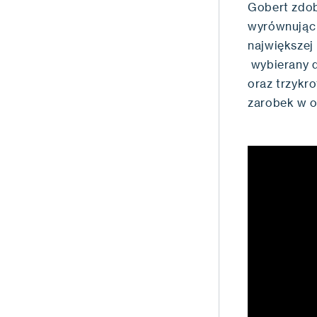
Gobert zdob
wyrównując
największej 
wybierany d
oraz trzykr
zarobek w o