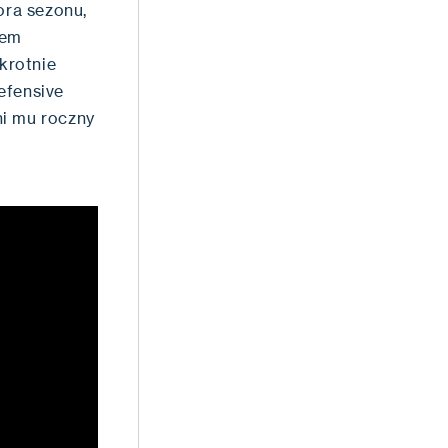
ora sezonu,
dem
krotnie
efensive
ni mu roczny