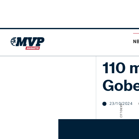
N
NBA
110 
Gobe
23/10/2024
SKROLUJ W DÓŁ