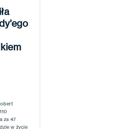
ła
dy’ego
ikiem
Gobert
110
a za 47
dzie w życie