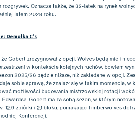
h rozgrywek. Oznacza także, że 32-latek na rynek woln
ześniej latem 2028 roku.
e: Demolka C’s
, że Gobert zrezygnował z opcji, Wolves będą mieli niec
przestrzeni w kontekście kolejnych ruchów, bowiem wy
sezon 2025/26 będzie niższe, niż zakładane w opcji. Ze
daje sobie sprawę, że znalazł się w takim momencie, w 
wać możliwości budowania mistrzowskiej rotacji wokó
 Edwardsa. Gobert ma za sobą sezon, w którym notowa
, 12,9 zbiórki i 2,1 bloku, pomagając Timberwolves dot
hodniej Konferencji.