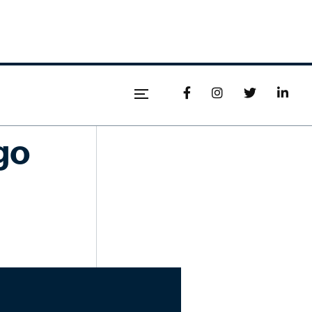




go