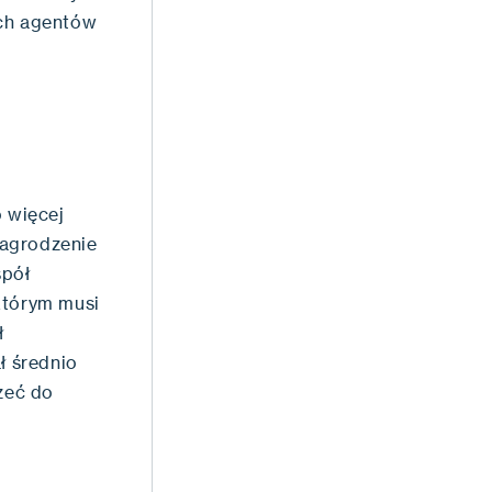
ych agentów
o więcej
nagrodzenie
spół
którym musi
ł
ł średnio
rzeć do