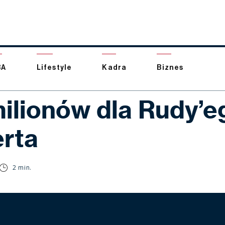
BA
Lifestyle
Kadra
Biznes
milionów dla Rudy’e
rta
2 min.