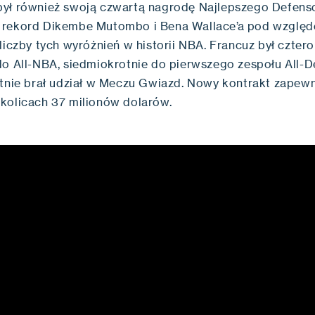
ył również swoją czwartą nagrodę Najlepszego Defens
 rekord Dikembe Mutombo i Bena Wallace’a pod wzglę
liczby tych wyróżnień w historii NBA. Francuz był cztero
o All-NBA, siedmiokrotnie do pierwszego zespołu All-D
otnie brał udział w Meczu Gwiazd. Nowy kontrakt zapew
kolicach 37 milionów dolarów.