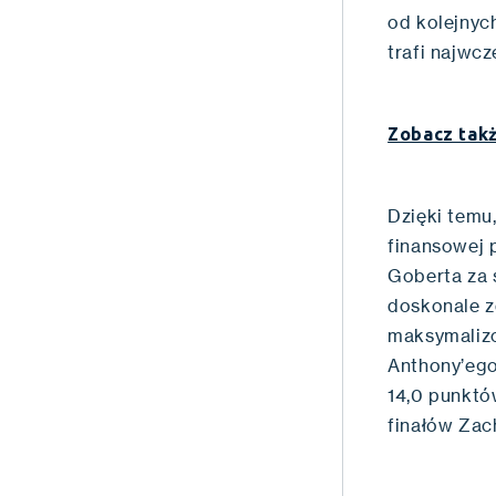
od kolejnyc
trafi najwc
Zobacz takż
Dzięki temu
finansowej 
Goberta za 
doskonale z
maksymalizo
Anthony’ego
14,0 punktów
finałów Zac