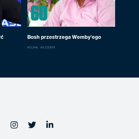
yć
Bosh przestrzega Wemby’ego
MICHAŁ KAJZEREK


