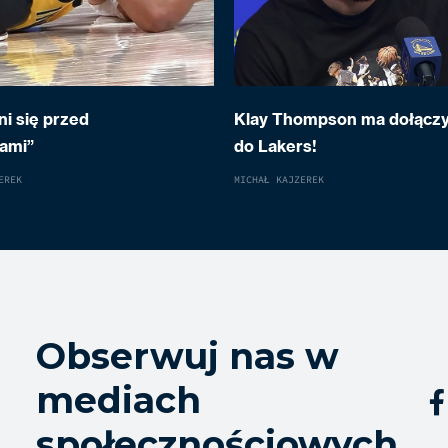
i się przed
Klay Thompson ma dołącz
sami”
do Lakers!
EREK
MICHAŁ KAJZEREK
Obserwuj nas w
mediach

społecznościowych