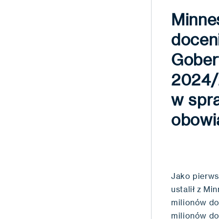
Minne
docen
Gobert
2024/
w spra
obowi
Jako pierws
ustalił z Mi
milionów do
milionów do