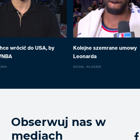
hce wrócić do USA, by
Kolejne szemrane umowy
WNBA
Leonarda
EREK
MICHAŁ KAJZEREK
Obserwuj nas w
mediach
