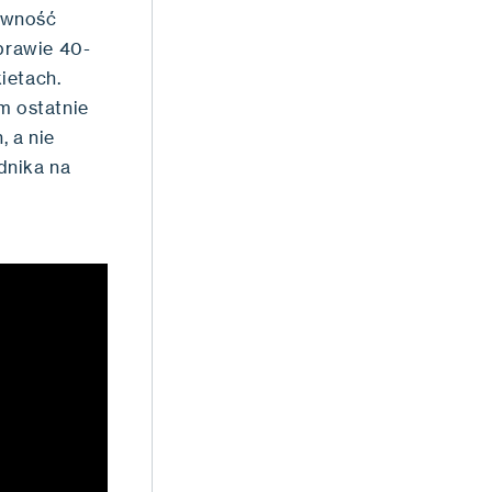
ywność
 prawie 40-
ietach.
m ostatnie
 a nie
dnika na