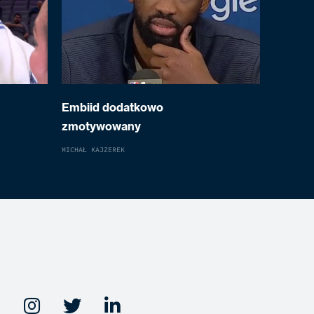
Embiid dodatkowo
zmotywowany
MICHAŁ KAJZEREK


