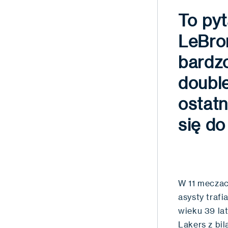
To pyt
LeBro
bardzo
doubl
ostatn
się do
W 11 meczach
asysty trafi
wieku 39 la
Lakers z bil