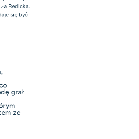
.-a Redicka.
aje się być
,
 co
dę grał
tórym
rzem ze