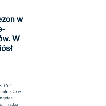
ezon w
e-
ów. W
iósł
i i 9,4
enalne, że w
Angeles
ji i radzą