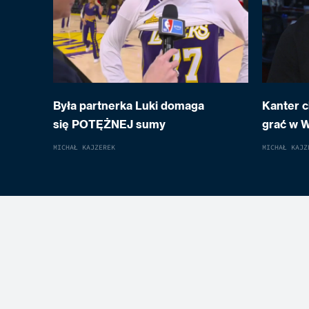
Była partnerka Luki domaga
Kanter c
się POTĘŻNEJ sumy
grać w 
MICHAŁ KAJZEREK
MICHAŁ KAJZ