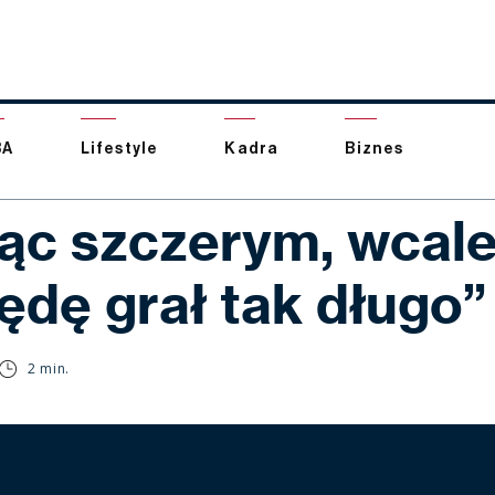
BA
Lifestyle
Kadra
Biznes
ąc szczerym, wcal
ędę grał tak długo”
2 min.