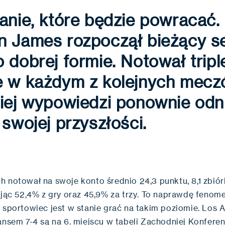
anie, które będzie powracać.
n James rozpoczął bieżący s
 dobrej formie. Notował tripl
e w każdym z kolejnych mecz
iej wypowiedzi ponownie odn
 swojej przyszłości.
 notował na swoje konto średnio 24,3 punktu, 8,1 zbiórk
ając 52,4% z gry oraz 45,9% za trzy. To naprawdę fenom
t sportowiec jest w stanie grać na takim poziomie. Los 
ansem 7-4 są na 6. miejscu w tabeli Zachodniej Konferenc