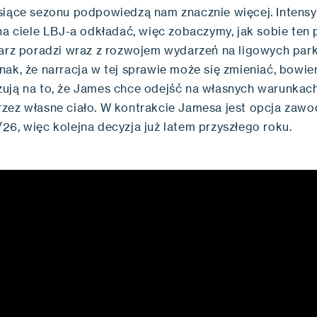
siące sezonu podpowiedzą nam znacznie więcej. Intens
 na ciele LBJ-a odkładać, więc zobaczymy, jak sobie ten
karz poradzi wraz z rozwojem wydarzeń na ligowych park
nak, że narracja w tej sprawie może się zmieniać, bowie
ują na to, że James chce odejść na własnych warunkach,
zez własne ciało. W kontrakcie Jamesa jest opcja zawo
26, więc kolejna decyzja już latem przyszłego roku.