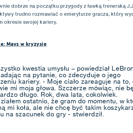
ywnie dobrze na początku przygody z ławką trenerską J.J
ektywy trudno rozmawiać o emeryturze gracza, który wyd
m okresie swojej kariery.
e: Mavs w kryzysie
szystko kwestia umysłu – powiedział LeBron
adając na pytanie, co zdecyduje o jego
eniu kariery. - Moje ciało zareaguje na to,
ie mi moja głowa. Szczerze mówiąc, nie bę
bardzo długo. Rok, dwa lata, cokolwiek.
ziałem ostatnio, że gram do momentu, w k
ą mi koła, ale nie chcę być takim koszyka
u na szacunek do gry - stwierdził.