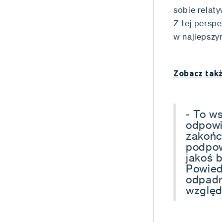
sobie relat
Z tej persp
w najlepszy
Zobacz takż
- To w
odpowi
zakończ
podpow
jakoś 
Powied
odpadn
względ