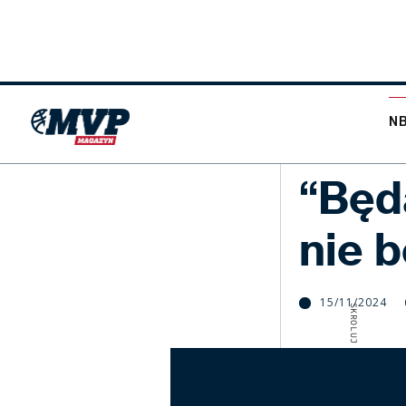
N
NBA
“Będ
nie b
15/11/2024
SKROLUJ W DÓŁ