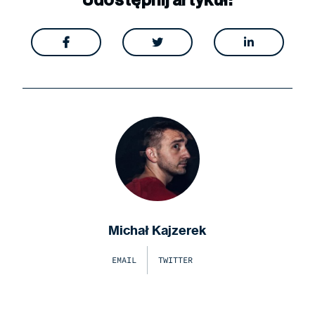
Udostępnij artykuł:



Michał Kajzerek
EMAIL
TWITTER