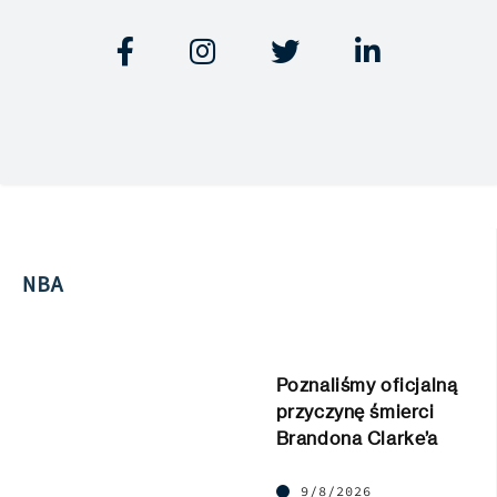




NBA
Poznaliśmy oficjalną
przyczynę śmierci
Brandona Clarke’a
9/8/2026