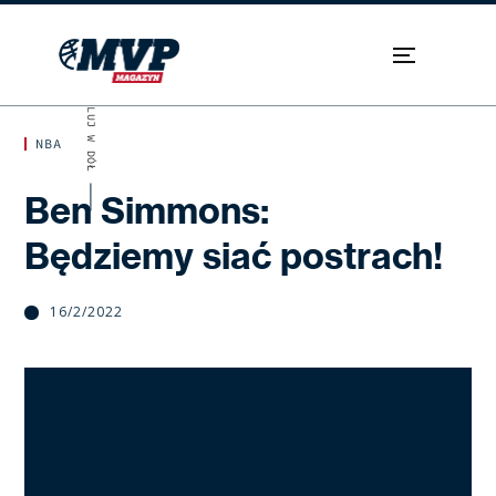
SKROLUJ W DÓŁ
NBA
Ben Simmons:
Będziemy siać postrach!
16/2/2022