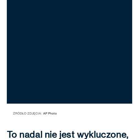
ŹRÓDŁO ZDJĘCIA:
AP Photo
To nadal nie jest wykluczone,