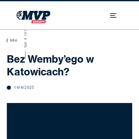
SKROLUJ W DÓŁ
NBA
Bez Wemby’ego w
Katowicach?
14/4/2025