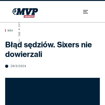
SKROLUJ W DÓŁ
NBA
Błąd sędziów. Sixers nie
dowierzali
28/3/2024