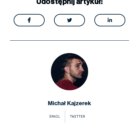
Udostępnij artykuł:



Michał Kajzerek
EMAIL
TWITTER