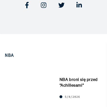




NBA
NBA broni się przed
“Achillesami”
5/8/2026