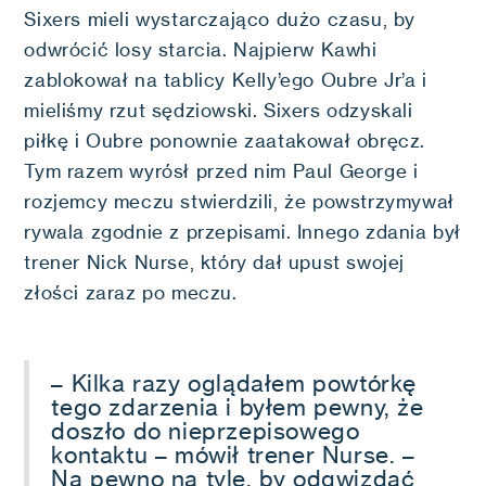
Sixers mieli wystarczająco dużo czasu, by
odwrócić losy starcia. Najpierw Kawhi
zablokował na tablicy Kelly’ego Oubre Jr’a i
mieliśmy rzut sędziowski. Sixers odzyskali
piłkę i Oubre ponownie zaatakował obręcz.
Tym razem wyrósł przed nim Paul George i
rozjemcy meczu stwierdzili, że powstrzymywał
rywala zgodnie z przepisami. Innego zdania był
trener Nick Nurse, który dał upust swojej
złości zaraz po meczu.
– Kilka razy oglądałem powtórkę
tego zdarzenia i byłem pewny, że
doszło do nieprzepisowego
kontaktu – mówił trener Nurse. –
Na pewno na tyle, by odgwizdać