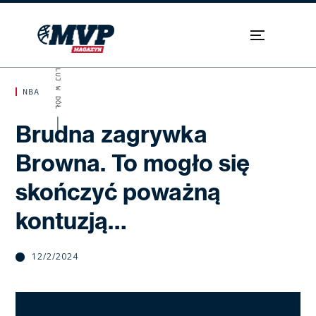
SKROLUJ W DÓŁ
NBA
Brudna zagrywka
Browna. To mogło się
skończyć poważną
kontuzją…
12/2/2024