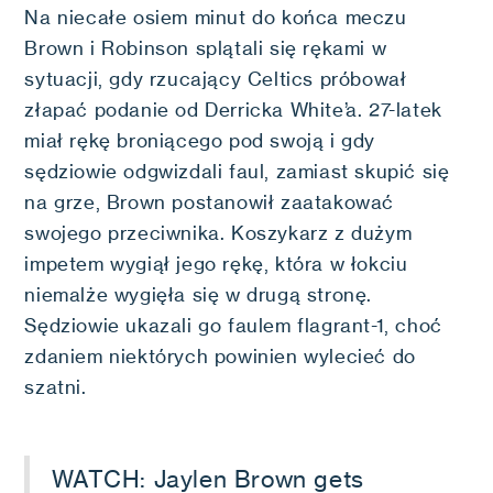
Na niecałe osiem minut do końca meczu
Brown i Robinson splątali się rękami w
sytuacji, gdy rzucający Celtics próbował
złapać podanie od Derricka White’a. 27-latek
miał rękę broniącego pod swoją i gdy
sędziowie odgwizdali faul, zamiast skupić się
na grze, Brown postanowił zaatakować
swojego przeciwnika. Koszykarz z dużym
impetem wygiął jego rękę, która w łokciu
niemalże wygięła się w drugą stronę.
Sędziowie ukazali go faulem flagrant-1, choć
zdaniem niektórych powinien wylecieć do
szatni.
WATCH: Jaylen Brown gets