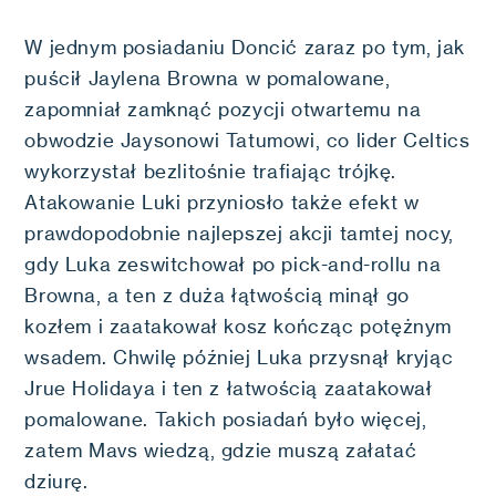
W jednym posiadaniu Doncić zaraz po tym, jak
puścił Jaylena Browna w pomalowane,
zapomniał zamknąć pozycji otwartemu na
obwodzie Jaysonowi Tatumowi, co lider Celtics
wykorzystał bezlitośnie trafiając trójkę.
Atakowanie Luki przyniosło także efekt w
prawdopodobnie najlepszej akcji tamtej nocy,
gdy Luka zeswitchował po pick-and-rollu na
Browna, a ten z duża łątwością minął go
kozłem i zaatakował kosz kończąc potężnym
wsadem. Chwilę później Luka przysnął kryjąc
Jrue Holidaya i ten z łatwością zaatakował
pomalowane. Takich posiadań było więcej,
zatem Mavs wiedzą, gdzie muszą załatać
dziurę.