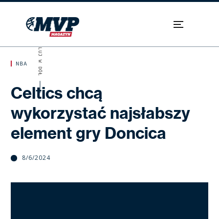
SKROLUJ W DÓŁ
NBA
Celtics chcą
wykorzystać najsłabszy
element gry Doncica
8/6/2024