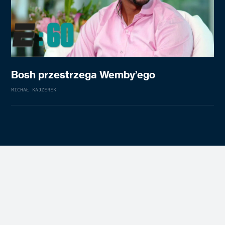
Bosh przestrzega Wemby’ego
MICHAŁ KAJZEREK