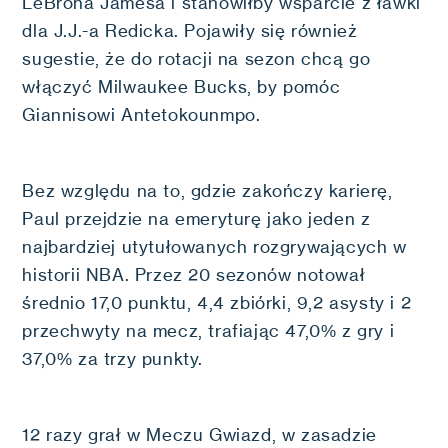
LeBrona Jamesa i stanowiłby wsparcie z ławki
dla J.J.-a Redicka. Pojawiły się również
sugestie, że do rotacji na sezon chcą go
włączyć Milwaukee Bucks, by pomóc
Giannisowi Antetokounmpo.
Bez względu na to, gdzie zakończy karierę,
Paul przejdzie na emeryturę jako jeden z
najbardziej utytułowanych rozgrywających w
historii NBA. Przez 20 sezonów notował
średnio 17,0 punktu, 4,4 zbiórki, 9,2 asysty i 2
przechwyty na mecz, trafiając 47,0% z gry i
37,0% za trzy punkty.
12 razy grał w Meczu Gwiazd, w zasadzie