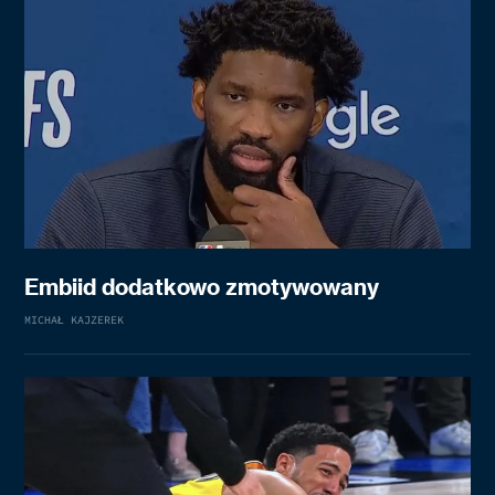
Embiid dodatkowo zmotywowany
MICHAŁ KAJZEREK