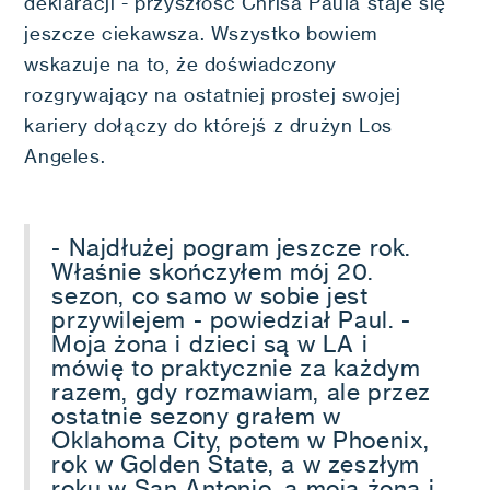
deklaracji - przyszłość Chrisa Paula staje się
jeszcze ciekawsza. Wszystko bowiem
wskazuje na to, że doświadczony
rozgrywający na ostatniej prostej swojej
kariery dołączy do którejś z drużyn Los
Angeles.
- Najdłużej pogram jeszcze rok.
Właśnie skończyłem mój 20.
sezon, co samo w sobie jest
przywilejem - powiedział Paul. -
Moja żona i dzieci są w LA i
mówię to praktycznie za każdym
razem, gdy rozmawiam, ale przez
ostatnie sezony grałem w
Oklahoma City, potem w Phoenix,
rok w Golden State, a w zeszłym
roku w San Antonio, a moja żona i