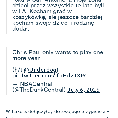
dzieci przez wszystkie te lata byli
w LA. Kocham grać w
koszykówkę, ale jeszcze bardziej
kocham swoje dzieci i rodzinę -
dodał.
Chris Paul only wants to play one
more year
(h/t
)
@Underdog
pic.twitter.com/IfoHdvTXPG
— NBACentral
(@TheDunkCentral)
July 6, 2025
W Lakers dołączyłby do swojego przyjaciela -