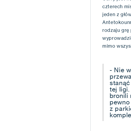
czterech mi
jeden z głó
Antetokounm
rodzaju grę
wyprowadzić
mimo wszys
- Nie 
przewa
stanąć
tej li
bronili
pewno 
z parki
komple