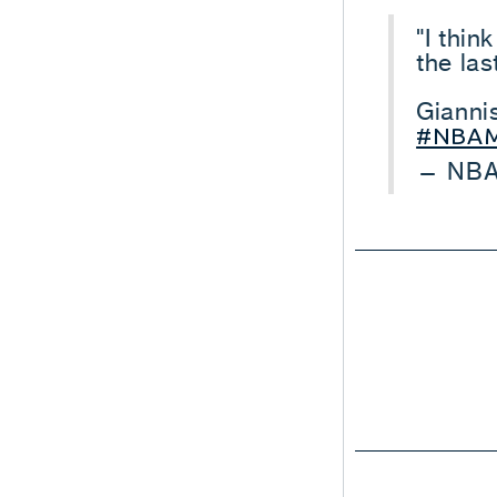
"I thin
the las
Giannis
#NBAM
— NBA