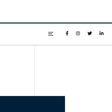



