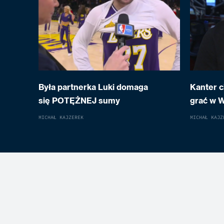
Była partnerka Luki domaga
Kanter c
się POTĘŻNEJ sumy
grać w 
MICHAŁ KAJZEREK
MICHAŁ KAJZ