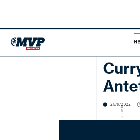
N
NBA
Curry
Ante
26/9/2022
SKROLUJ W DÓŁ