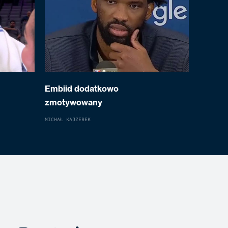
Embiid dodatkowo
zmotywowany
MICHAŁ KAJZEREK