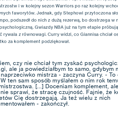
strzostw i w kolejny sezon Warriors po raz kolejny wcho
wnych faworytów. Jednak, gdy Stephowi przytoczona sł
po, podszedł do nich z dużą rezerwą, bo dostrzega w 
 psychologiczną. Gwiazdy NBA już na tym etapie próbuj
 rywala z równowagi. Curry widzi, co Giannisa chciał os
tko za komplement podziękował.
wiem, czy nie chciał tym zyskać psychologic
gi, ale ja powiedziałbym to samo, gdybym 
 naprzeciwko mistrza - zaczyna Curry. - To
gi. W ten sam sposób myślałem o nim rok tem
 mistrzostwa. [...] Doceniam komplement, al
nie sprawi, że stracę czujność. Fajnie, że 
etów Cię dostrzegają. Ja też wielu z nich
mentowałem - zakończył.