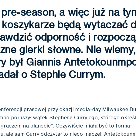
pre-season, a więc już na ty
 koszykarze będą wytaczać d
rawdzić odporność i rozpocz
zne gierki słowne. Nie wiemy,
ry był Giannis Antetokounmpo
adał o Stephie Currym.
onferencji prasowej przy okazji media-day Milwaukee Bu
po poruszył wątek Stephena Curry’ego, którego określ
 graczem na planecie”. Oczywiście miała być to forma
, ale sam Curry odczytał to nieco inaczej. Antetokoun