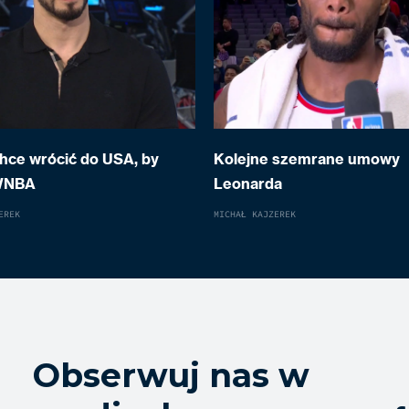
hce wrócić do USA, by
Kolejne szemrane umowy
WNBA
Leonarda
EREK
MICHAŁ KAJZEREK
Obserwuj nas w