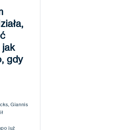
m
ziała,
ąć
 jak
, gdy
cks, Giannis
ił
mpo już