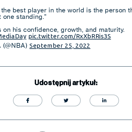
k the best player in the world is the person t
t one standing."
 on his confidence, growth, and maturity.
ediaDay
pic.twitter.com/RxXbRRis3S
 (@NBA)
September 25, 2022
Udostępnij artykuł:


