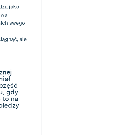
dzą jako
owa
nich swego
ą
iągnąć, ale
znej
miał
 część
u, gdy
e to na
koledzy