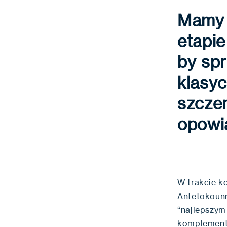
Mamy 
etapie
by sp
klasyc
szcze
opowi
W trakcie k
Antetokounm
“najlepszym
komplementu