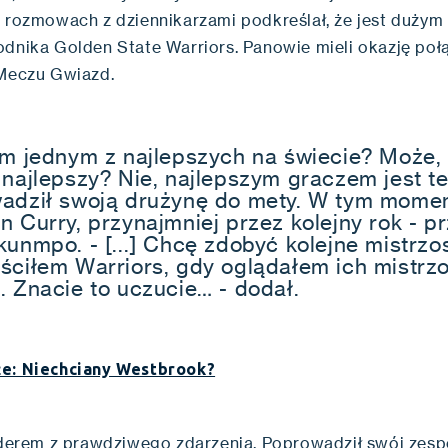
w rozmowach z dziennikarzami podkreślał, że jest dużym
odnika Golden State Warriors. Panowie mieli okazję połą
 Meczu Gwiazd.
em jednym z najlepszych na świecie? Może, 
 najlepszy? Nie, najlepszym graczem jest te
adził swoją drużynę do mety. W tym momen
n Curry, przynajmniej przez kolejny rok - p
kunmpo. - [...] Chcę zdobyć kolejne mistrzo
ściłem Warriors, gdy oglądałem ich mistrz
. Znacie to uczucie… - dodał.
że: Niechciany Westbrook?
liderem z prawdziwego zdarzenia. Poprowadził swój zesp