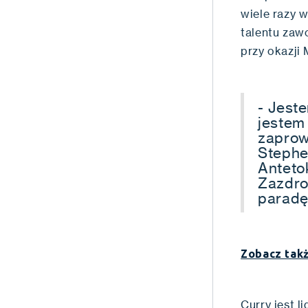
wiele razy 
talentu zaw
przy okazji
- Jest
jestem
zaprow
Stephe
Anteto
Zazdro
paradę
Zobacz tak
Curry jest 