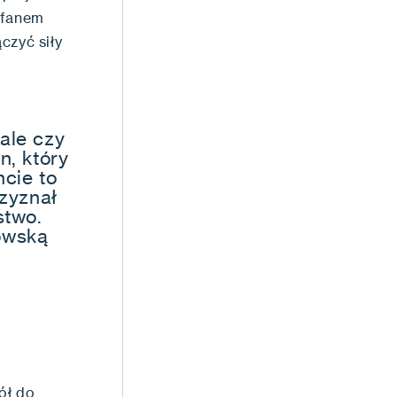
 fanem
czyć siły
ale czy
n, który
cie to
rzyznał
stwo.
owską
ół do