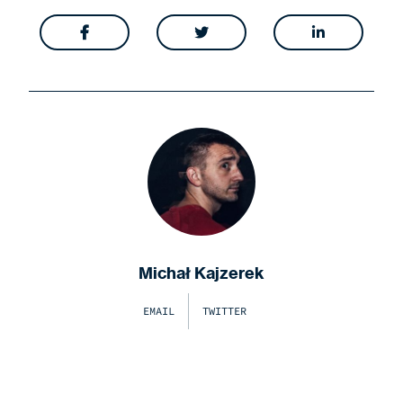



Michał Kajzerek
EMAIL
TWITTER