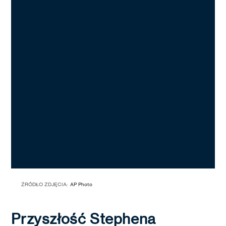
ŹRÓDŁO ZDJĘCIA:
AP Photo
Przyszłość Stephena