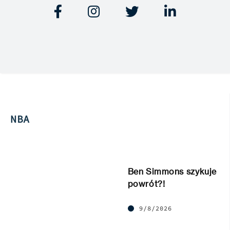




NBA
Ben Simmons szykuje
powrót?!
9/8/2026