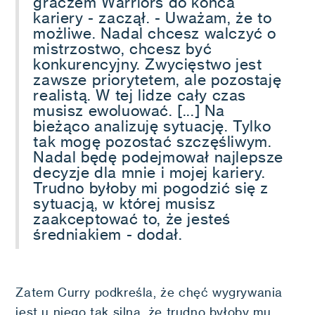
graczem Warriors do końca
kariery - zaczął. - Uważam, że to
możliwe. Nadal chcesz walczyć o
mistrzostwo, chcesz być
konkurencyjny. Zwycięstwo jest
zawsze priorytetem, ale pozostaję
realistą. W tej lidze cały czas
musisz ewoluować. [...] Na
bieżąco analizuję sytuację. Tylko
tak mogę pozostać szczęśliwym.
Nadal będę podejmował najlepsze
decyzje dla mnie i mojej kariery.
Trudno byłoby mi pogodzić się z
sytuacją, w której musisz
zaakceptować to, że jesteś
średniakiem - dodał.
Zatem Curry podkreśla, że chęć wygrywania
jest u niego tak silna, że trudno byłoby mu