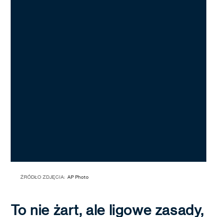
ŹRÓDŁO ZDJĘCIA:
AP Photo
To nie żart, ale ligowe zasady,