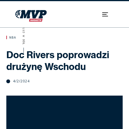
SKROLUJ W DÓŁ
NBA
Doc Rivers poprowadzi
drużynę Wschodu
4/2/2024