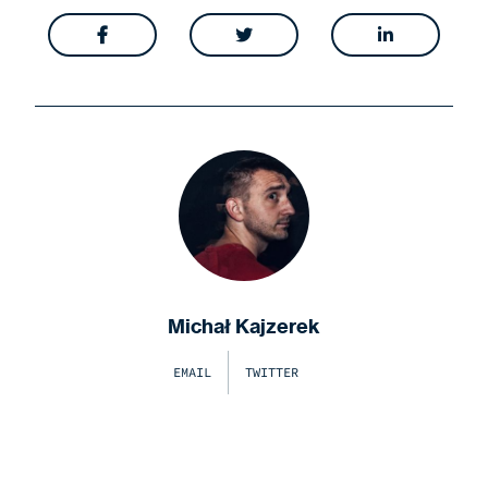



Michał Kajzerek
EMAIL
TWITTER