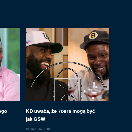
ego
KD uważa, że 76ers mogą być
jak GSW
MICHAŁ KAJZEREK