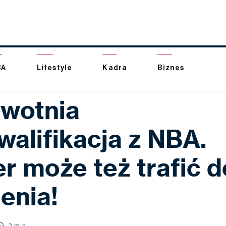
BA
Lifestyle
Kadra
Biznes
wotnia
walifikacja z NBA.
r może też trafić d
enia!
2 min.