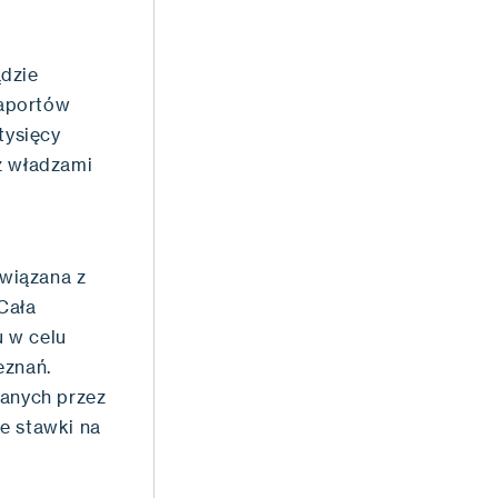
ądzie
raportów
tysięcy
z władzami
wiązana z
Cała
u w celu
eznań.
wanych przez
e stawki na