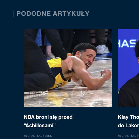
|
PODODNE ARTYKUŁY
NBA broni się przed
Klay Th
“Achillesami”
do Laker
MICHAŁ KAJZEREK
MICHAŁ KAJZ