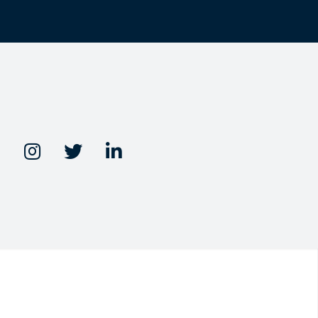


