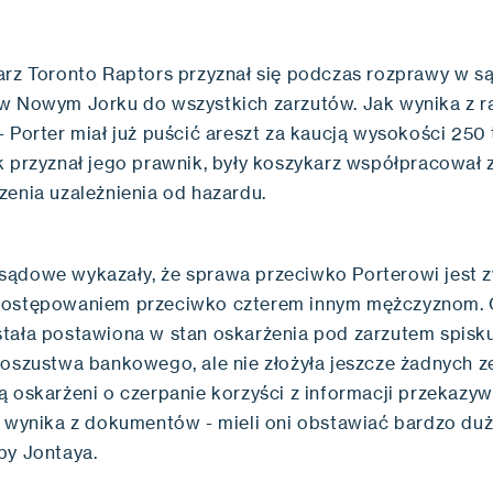
arz Toronto Raptors przyznał się podczas rozprawy w s
w Nowym Jorku do wszystkich zarzutów. Jak wynika z 
 Porter miał już puścić areszt za kaucją wysokości 250 
k przyznał jego prawnik, były koszykarz współpracował 
zenia uzależnienia od hazardu.
ądowe wykazały, że sprawa przeciwko Porterowi jest z
postępowaniem przeciwko czterem innym mężczyznom. 
tała postawiona w stan oskarżenia pod zarzutem spisk
 oszustwa bankowego, ale nie złożyła jeszcze żadnych z
ą oskarżeni o czerpanie korzyści z informacji przekazy
k wynika z dokumentów - mieli oni obstawiać bardzo duż
py Jontaya.