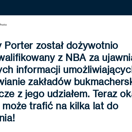
Photo
 Porter został dożywotnio
walifikowany z NBA za ujawni
ch informacji umożliwiającyc
wianie zakładów bukmachers
ze z jego udziałem. Teraz ok
e może trafić na kilka lat do
nia!