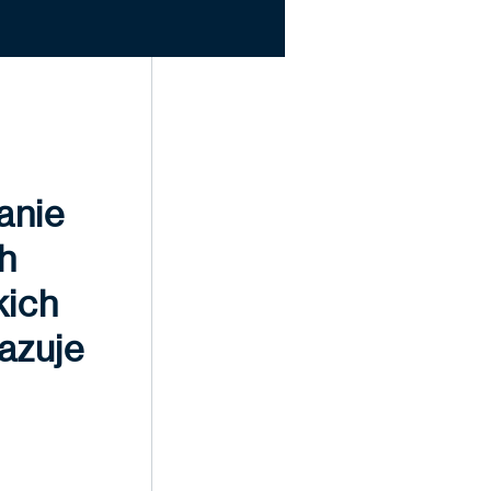
anie
h
kich
azuje