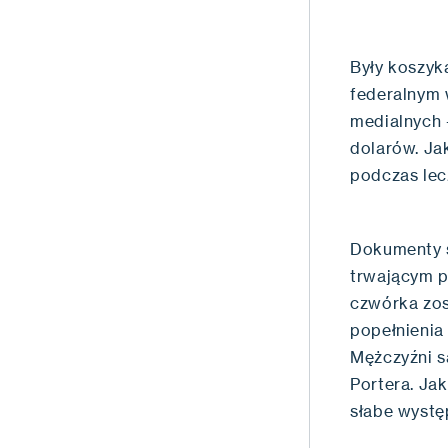
Były koszyk
federalnym 
medialnych -
dolarów. Ja
podczas lec
Dokumenty s
trwającym 
czwórka zos
popełnienia
Mężczyźni s
Portera. Ja
słabe wystę