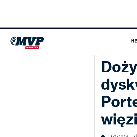
N
NBA
Doży
dysk
Porte
więzi
11/7/2024