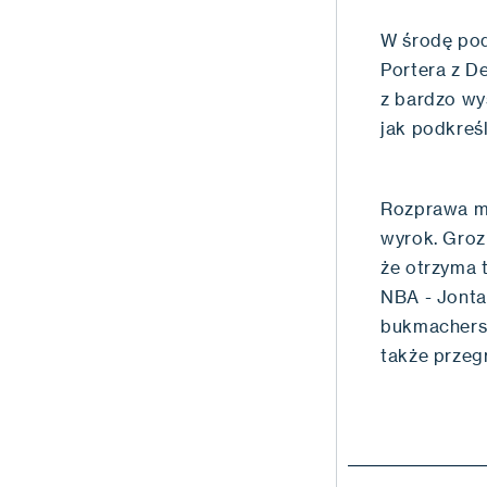
W środę pod
Portera z D
z bardzo wy
jak podkreśl
Rozprawa ma
wyrok. Groz
że otrzyma 
NBA - Jonta
bukmachersk
także przeg