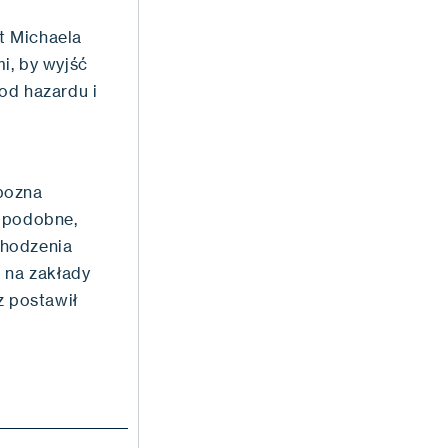
t Michaela
i, by wyjść
od hazardu i
pozna
dopodobne,
chodzenia
 na zakłady
z postawił