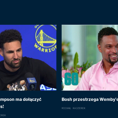
ompson ma dołączyć
Bosh przestrzega Wemby’
s!
MICHAŁ KAJZEREK
EREK