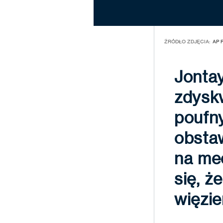
ŹRÓDŁO ZDJĘCIA:
AP 
Jontay
zdysk
poufny
obsta
na mec
się, ż
więzie