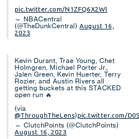
pic.twitter.com/N1ZFQ6X2Wl
— NBACentral
(@TheDunkCentral)
August 16,
2023
Kevin Durant, Trae Young, Chet
Holmgren, Michael Porter Jr.,
Jalen Green, Kevin Huerter, Terry
Rozier, and Austin Rivers all
getting buckets at this STACKED
open run 🔥
(via
)
@ThroughTheLens
pic.twitter.com/D
— ClutchPoints (@ClutchPoints)
August 16, 2023