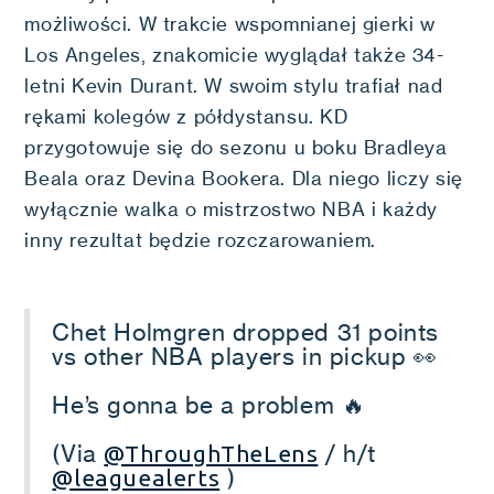
możliwości. W trakcie wspomnianej gierki w
Los Angeles, znakomicie wyglądał także 34-
letni Kevin Durant. W swoim stylu trafiał nad
rękami kolegów z półdystansu. KD
przygotowuje się do sezonu u boku Bradleya
Beala oraz Devina Bookera. Dla niego liczy się
wyłącznie walka o mistrzostwo NBA i każdy
inny rezultat będzie rozczarowaniem.
Chet Holmgren dropped 31 points
vs other NBA players in pickup 👀
He’s gonna be a problem 🔥
(Via
/ h/t
@ThroughTheLens
)
@leaguealerts