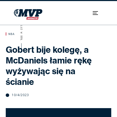
SKROLUJ W DÓŁ
NBA
Gobert bije kolegę, a
McDaniels łamie rękę
wyżywając się na
ścianie
10/4/2023