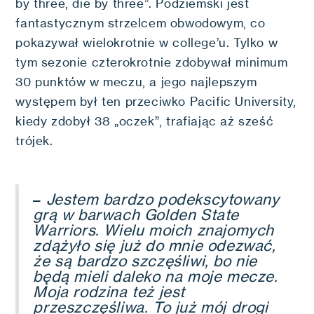
by three, die by three”. Podziemski jest
fantastycznym strzelcem obwodowym, co
pokazywał wielokrotnie w college’u. Tylko w
tym sezonie czterokrotnie zdobywał minimum
30 punktów w meczu, a jego najlepszym
występem był ten przeciwko Pacific University,
kiedy zdobył 38 „oczek”, trafiając aż sześć
trójek.
–
Jestem bardzo podekscytowany
grą w barwach Golden State
Warriors. Wielu moich znajomych
zdążyło się już do mnie odezwać,
że są bardzo szczęśliwi, bo nie
będą mieli daleko na moje mecze.
Moja rodzina też jest
przeszczęśliwa. To już mój drogi