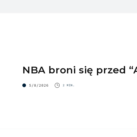
NBA broni się przed “
5/8/2026
2 MIN.