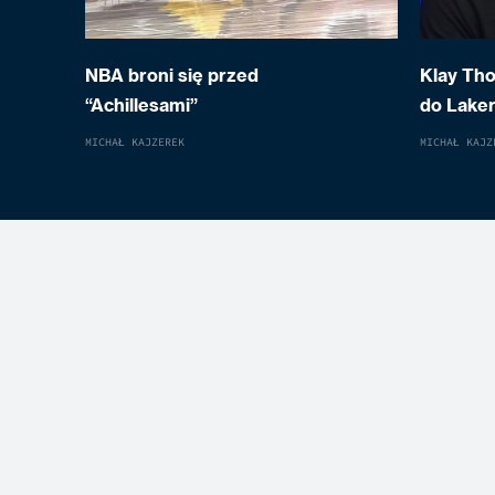
NBA broni się przed
Klay Th
“Achillesami”
do Laker
MICHAŁ KAJZEREK
MICHAŁ KAJZ