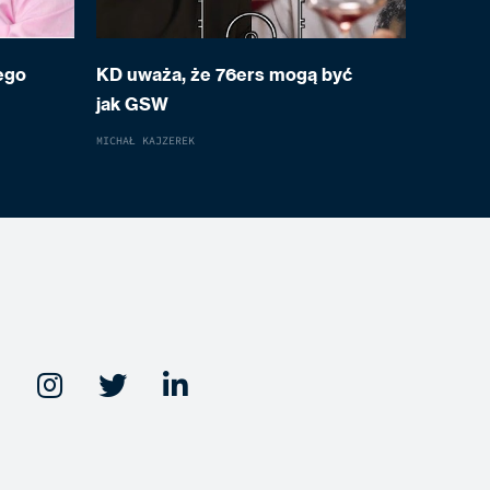
ego
KD uważa, że 76ers mogą być
jak GSW
MICHAŁ KAJZEREK


