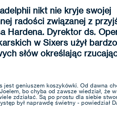
adelphii nikt nie kryje swojej
ej radości związanej z przyj
a Hardena. Dyrektor ds. Oper
arskich w Sixers użył bardz
ych słów określając rzucają
s jest geniuszem koszykówki. Od dawna ch
 Joelem, bo chyba od zawsze wiedział, że w
iele zdziałać. Są po prostu dla siebie stwo
ystęp był naprawdę świetny - powiedział D
.