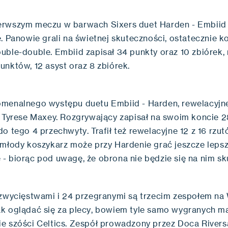
rwszym meczu w barwach Sixers duet Harden - Embiid 
e. Panowie grali na świetnej skuteczności, ostatecznie 
uble-double. Embiid zapisał 34 punkty oraz 10 zbiórek,
unktów, 12 asyst oraz 8 zbiórek.
menalnego występu duetu Embiid - Harden, rewelacyj
ż Tyrese Maxey. Rozgrywający zapisał na swoim koncie 
o tego 4 przechwyty. Trafił też rewelacyjne 12 z 16 rzut
 młody koszykarz może przy Hardenie grać jeszcze leps
- biorąc pod uwagę, że obrona nie będzie się na nim sk
 zwycięstwami i 24 przegranymi są trzecim zespołem na
k oglądać się za plecy, bowiem tyle samo wygranych ma
e szóści Celtics. Zespół prowadzony przez Doca Riversa