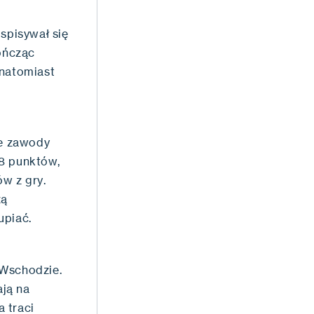
spisywał się
kończąc
 natomiast
ne zawody
28 punktów,
ów z gry.
zą
upiać.
 Wschodzie.
ją na
 traci