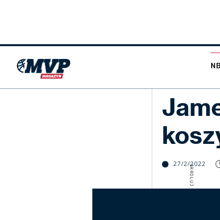
N
NBA
Jame
kosz
27/2/2022
SKROLUJ W DÓŁ