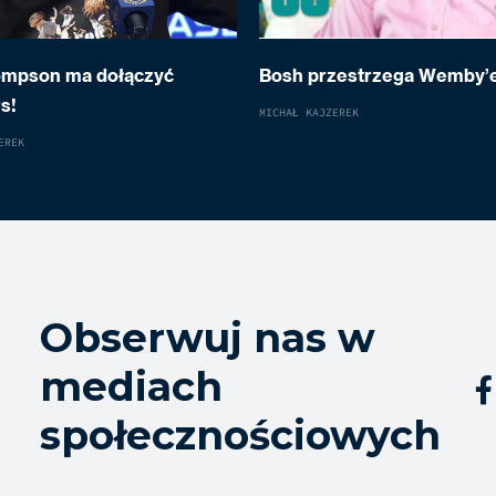
ompson ma dołączyć
Bosh przestrzega Wemby’
s!
MICHAŁ KAJZEREK
EREK
Obserwuj nas w
mediach

społecznościowych