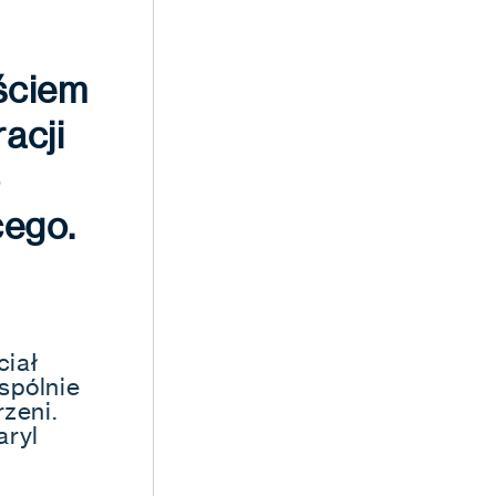
ściem
acji
o
cego.
ciał
spólnie
rzeni.
aryl