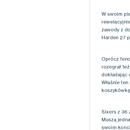
W swoim pie
rewelacyjni
zawody z do
Harden 27 p
Oprócz feno
rozegrał te
dokładając d
Właśnie ten
koszykówkę 
Sixers z 36
Muszą jedna
swoim konci