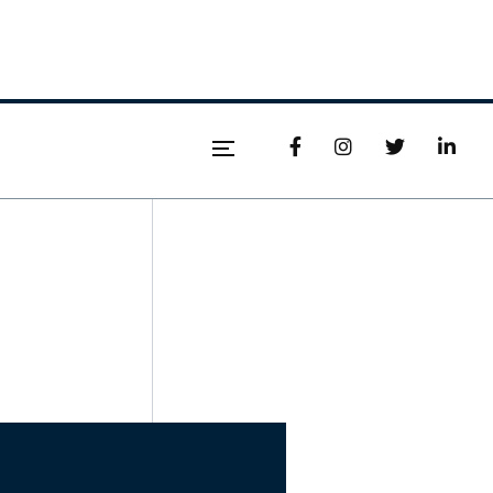



