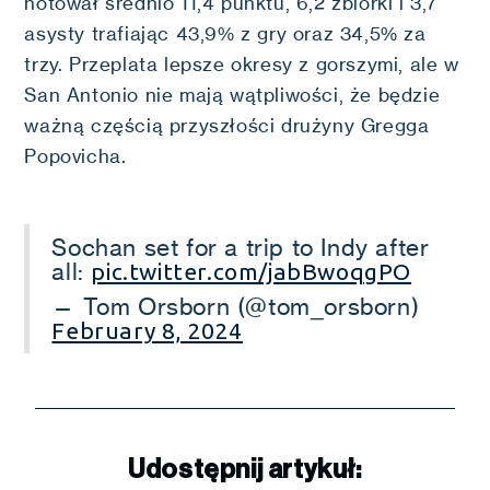
notował średnio 11,4 punktu, 6,2 zbiórki i 3,7
asysty trafiając 43,9% z gry oraz 34,5% za
trzy. Przeplata lepsze okresy z gorszymi, ale w
San Antonio nie mają wątpliwości, że będzie
ważną częścią przyszłości drużyny Gregga
Popovicha.
Sochan set for a trip to Indy after
all:
pic.twitter.com/jabBwoqgPO
— Tom Orsborn (@tom_orsborn)
February 8, 2024
Udostępnij artykuł: