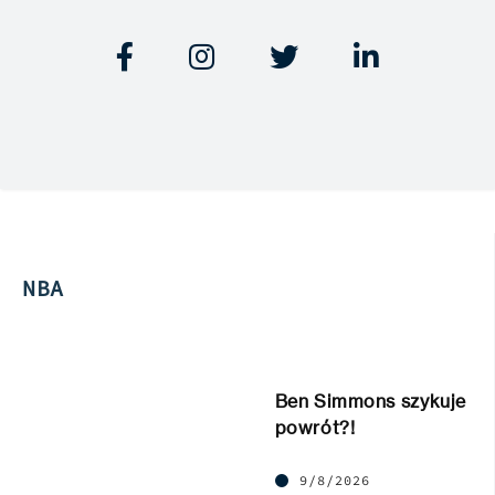




NBA
Ben Simmons szykuje
powrót?!
9/8/2026