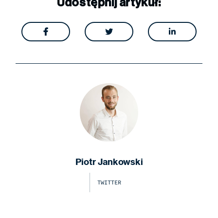
Udostępnij artykuł:



Piotr Jankowski
TWITTER