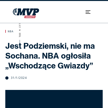
SKROLUJ W DÓŁ
NBA
Jest Podziemski, nie ma
Sochana. NBA ogłosiła
„Wschodzące Gwiazdy”
31/1/2024