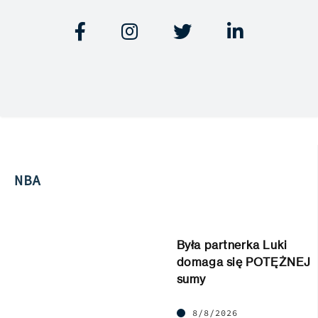




NBA
Była partnerka Luki
domaga się POTĘŻNEJ
sumy
8/8/2026