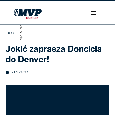
SKROLUJ W DÓŁ
NBA
Jokić zaprasza Doncicia
do Denver!
21/2/2024