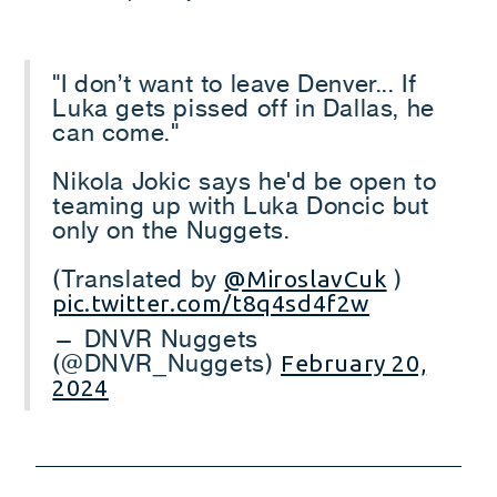
"I don’t want to leave Denver... If
Luka gets pissed off in Dallas, he
can come."
Nikola Jokic says he'd be open to
teaming up with Luka Doncic but
only on the Nuggets.
(Translated by
)
@MiroslavCuk
pic.twitter.com/t8q4sd4f2w
— DNVR Nuggets
(@DNVR_Nuggets)
February 20,
2024