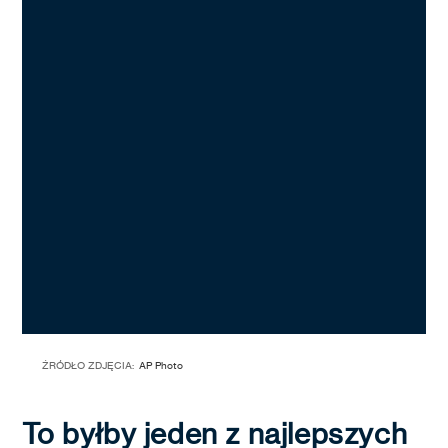
ŹRÓDŁO ZDJĘCIA:
AP Photo
To byłby jeden z najlepszych