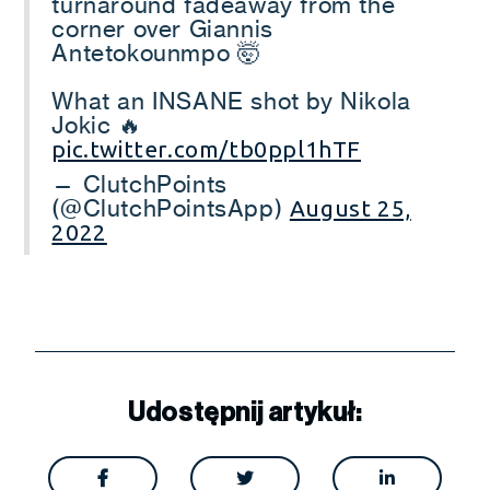
turnaround fadeaway from the
corner over Giannis
Antetokounmpo 🤯
What an INSANE shot by Nikola
Jokic 🔥
pic.twitter.com/tb0ppl1hTF
— ClutchPoints
(@ClutchPointsApp)
August 25,
2022
Udostępnij artykuł:


