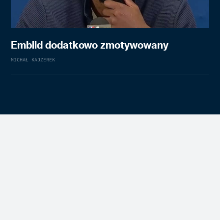
Embiid dodatkowo zmotywowany
MICHAŁ KAJZEREK