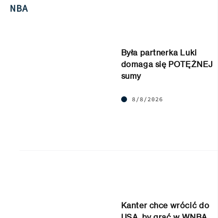
NBA
Była partnerka Luki
domaga się POTĘŻNEJ
sumy
8/8/2026
Kanter chce wrócić do
USA, by grać w WNBA