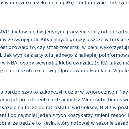
ał w narożniku czekając na piłkę – ostatecznie i tak rzad
VP finałów nie był jedynym graczem, który od początku
y ze swojej roli. Kilku innych graczy jeszcze w trakcie
stionowało to, czy sztab trenerski w pełni wykorzystuj
i. Jak wynika z artykułu jednego z najlepiej poinformow
y w NBA, osoby wewnątrz klubu uważają, że KD także m
ę lepiej i skuteczniej współpracować z Frankiem Vogel
s bardzo szybko zakończyli udział w tegorocznych Play
iem już po czterech spotkaniach z Minnesotą Timberwo
kazuje na to, że po raz ostatni widzieliśmy BIG3 w pos
ant i co najmniej jeden z tych koszykarzy zmieni zespół.
ne, że będzie to Kevin, który notował w sezonie zasa