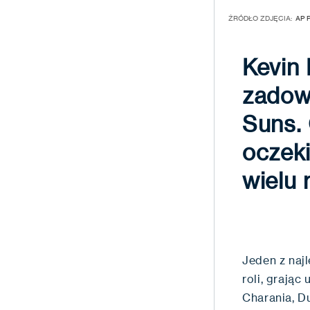
ŹRÓDŁO ZDJĘCIA:
AP 
Kevin
zadowo
Suns. 
oczeki
wielu 
Jeden z naj
roli, grają
Charania, D