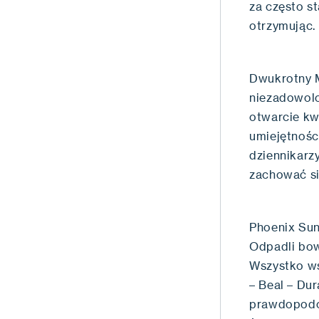
za często st
otrzymując.
Dwukrotny M
niezadowolon
otwarcie kwe
umiejętnośc
dziennikarz
zachować si
Phoenix Sun
Odpadli bow
Wszystko ws
– Beal – Dur
prawdopodob