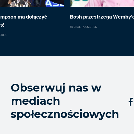
ompson ma dołączyć
Bosh przestrzega Wemby’
s!
MICHAŁ KAJZEREK
EREK
Obserwuj nas w
mediach

społecznościowych