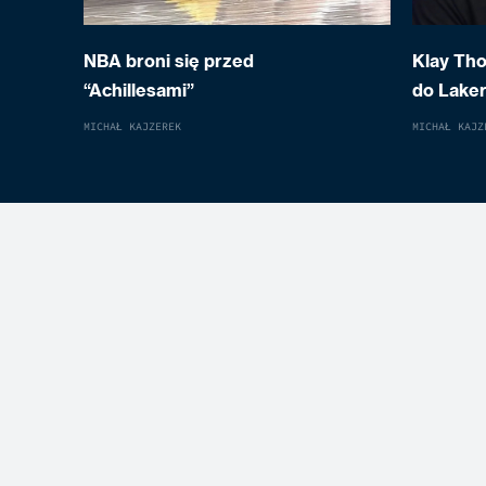
NBA broni się przed
Klay Th
“Achillesami”
do Laker
MICHAŁ KAJZEREK
MICHAŁ KAJZ