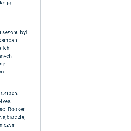
ko ją
 sezonu był
 kampanii
e ich
anych
ógł
em.
-Offach.
lves.
taci Booker
 Najbardziej
dniczym