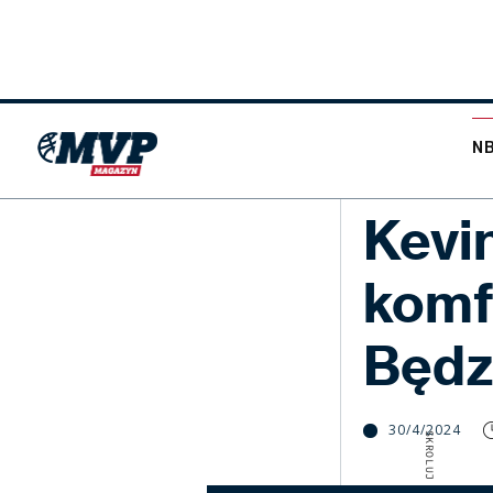
N
NBA
Kevin
komf
Będz
30/4/2024
SKROLUJ W DÓŁ