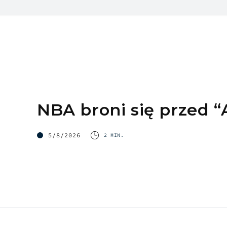
NBA broni się przed “
5/8/2026
2 MIN.