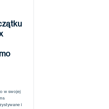
czątku
x
imo
wo w swojej
ams
rzystywane i