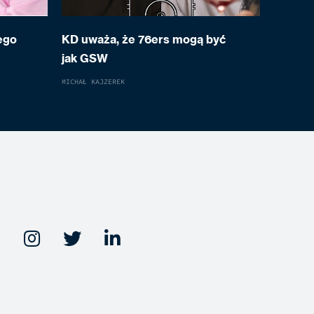
ego
KD uważa, że 76ers mogą być
jak GSW
MICHAŁ KAJZEREK


