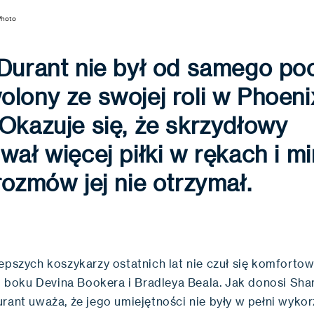
Photo
 Durant nie był od samego po
lony ze swojej roli w Phoeni
Okazuje się, że skrzydłowy
wał więcej piłki w rękach i m
rozmów jej nie otrzymał.
lepszych koszykarzy ostatnich lat nie czuł się komforto
c u boku Devina Bookera i Bradleya Beala. Jak donosi Sh
urant uważa, że jego umiejętności nie były w pełni wyko