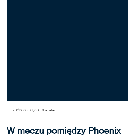
ŹRÓDŁO ZDJĘCIA:
YouTube
W meczu pomiędzy Phoenix