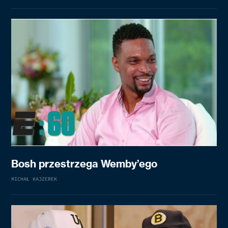
Bosh przestrzega Wemby’ego
MICHAŁ KAJZEREK