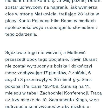
moment stracił kontrolę. Chwilę później Durant
został uchwycony na nagraniu, jak wymierza
cios w stronę Matkovicia, trafiając 23-latka w
plecy. Konto Pelicans Film Room w mediach
społecznościowych udostępniło slo-motion z
tego zdarzenia.
Sędziowie tego nie widzieli, a Matković
przeszedł obok tego obojętnie. Kevin Durant
nie został wyrzucony z boiska i dokończył
mecz zdobywając 17 punktów, 2 zbiórki, 6
asyst i 3 przechwyty w 35 minut gry. Suns
pokonali Pelicans 125-108. Suns są na 11.
miejscu w tabeli Zachodniej Konferencji. Tracą
aż trzy mecze do 10. Sacramento Kings, więc
potrzebują serii zwycięstw, aby myśleć o