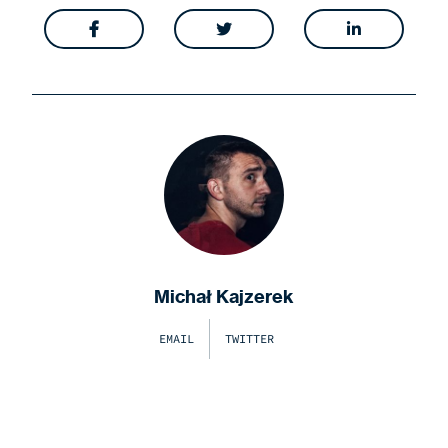



Michał Kajzerek
EMAIL
TWITTER