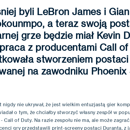
iej byli LeBron James i Gian
okounmpo, a teraz swoją pos
rnej grze będzie miał Kevin D
praca z producentami Call of
tkowała stworzeniem postaci
wanej na zawodniku Phoenix 
 nigdy nie ukrywał, że jest wielkim entuzjastą gier kom
iadał o tym, że chciałby stworzyć własny zespół w popu
 - Call of Duty. Na razie zespołu nie ma, ale może zagr
enci gry przedstawili print-screeny postaci Duranta, z j