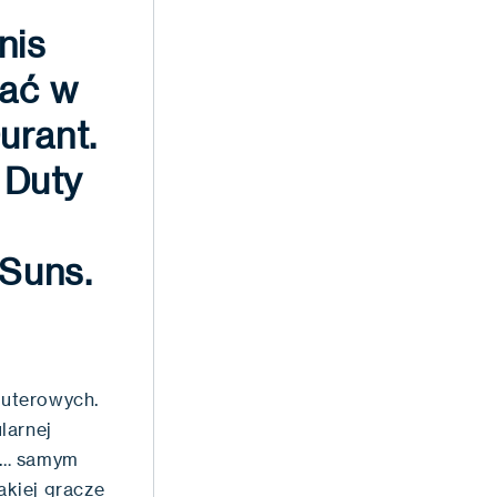
nis
tać w
urant.
 Duty
Suns.
puterowych.
larnej
ać… samym
akiej gracze