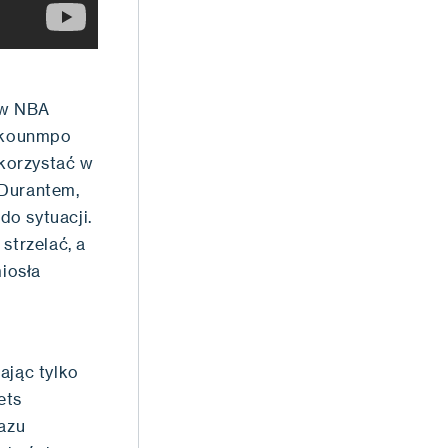
ów NBA
okounmpo
skorzystać w
 Durantem,
do sytuacji.
strzelać, a
iosła
ając tylko
ets
razu