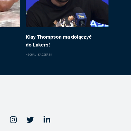
Klay Thompson ma dołączyć
do Lakers!
MICHAŁ KAJZEREK


