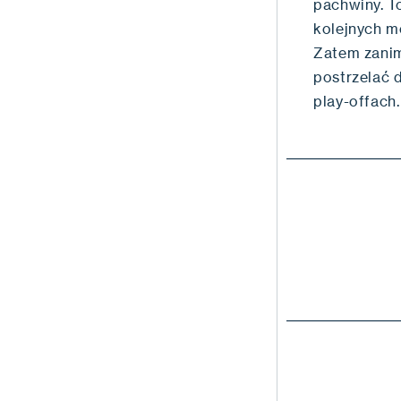
pachwiny. T
kolejnych m
Zatem zanim
postrzelać 
play-offach