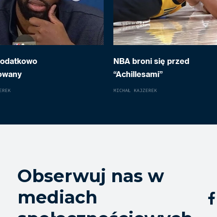
dodatkowo
NBA broni się przed
owany
“Achillesami”
EREK
MICHAŁ KAJZEREK
Obserwuj nas w
mediach
