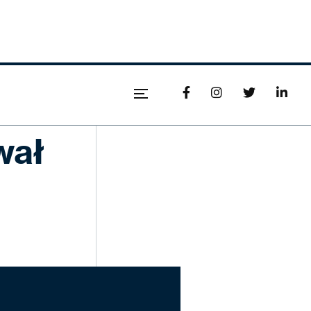




wał