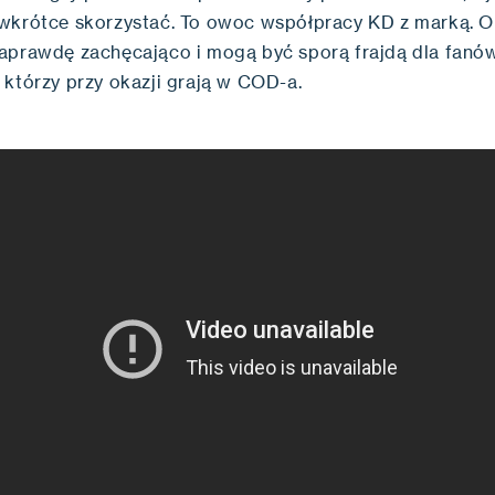
wkrótce skorzystać. To owoc współpracy KD z marką. O
aprawdę zachęcająco i mogą być sporą frajdą dla fanó
 którzy przy okazji grają w COD-a.