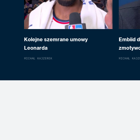
Kolejne szemrane umowy
Embiid 
Leonarda
zmotyw
MICHAŁ KAJZEREK
MICHAŁ KAJZ