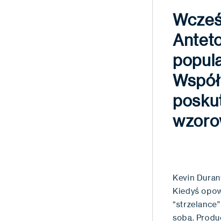
Wcześn
Antet
popula
Współ
posku
wzoro
Kevin Durant
Kiedyś opow
“strzelance”
sobą. Produc