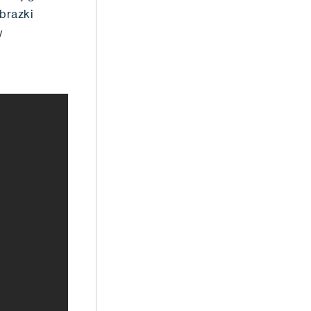
brazki
w