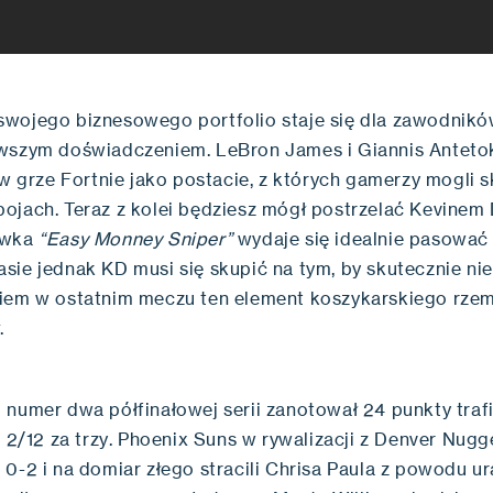
wojego biznesowego portfolio staje się dla zawodnik
awszym doświadczeniem. LeBron James i Giannis Antet
 w grze Fortnie jako postacie, z których gamerzy mogli 
ojach. Teraz z kolei będziesz mógł postrzelać Kevinem
ywka
“Easy Monney Sniper”
wydaje się idealnie pasować 
ie jednak KD musi się skupić na tym, by skutecznie nie 
iem w ostatnim meczu ten element koszykarskiego rzem
.
 numer dwa półfinałowej serii zanotował 24 punkty trafi
i 2/12 za trzy. Phoenix Suns w rywalizacji z Denver Nugg
0-2 i na domiar złego stracili Chrisa Paula z powodu u