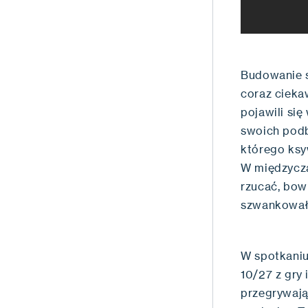
Budowanie s
coraz ciek
pojawili się
swoich podb
którego ks
W międzyczas
rzucać, bow
szwankował
W spotkaniu
10/27 z gry 
przegrywają 