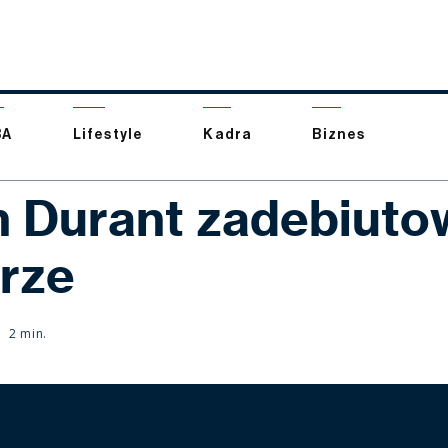
BA
Lifestyle
Kadra
Biznes
n Durant zadebiuto
rze
2 min.