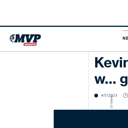
N
NBA
Kevi
w… g
4/5/2023
SKROLUJ W DÓŁ