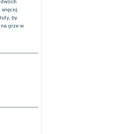
w dwóch
 więcej.
Duty, by
 na grze w