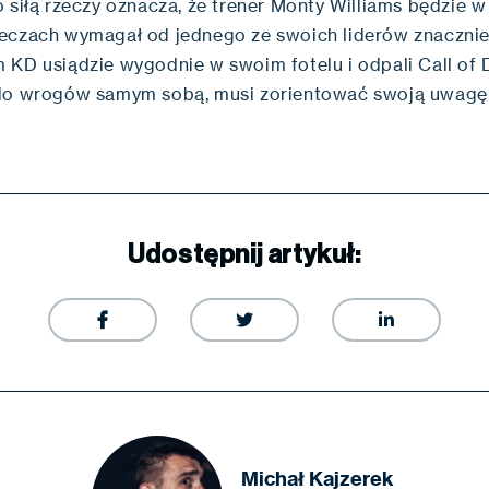
o siłą rzeczy oznacza, że trener Monty Williams będzie 
eczach wymagał od jednego ze swoich liderów znacznie
 KD usiądzie wygodnie w swoim fotelu i odpali Call of 
do wrogów samym sobą, musi zorientować swoją uwagę
.
Udostępnij artykuł:



Michał Kajzerek