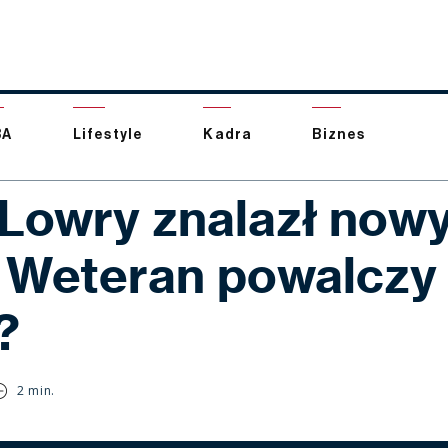
BA
Lifestyle
Kadra
Biznes
 Lowry znalazł now
. Weteran powalczy
?
2 min.