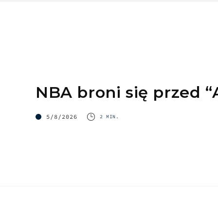
NBA broni się przed “
5/8/2026
2 MIN.