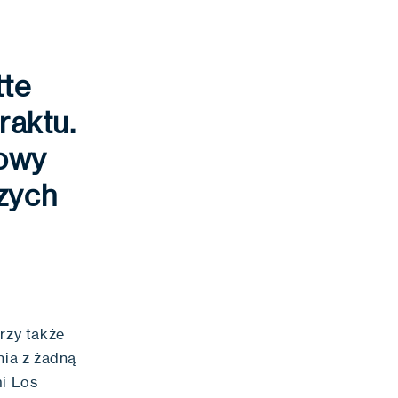
tte
raktu.
nowy
szych
rzy także
nia z żadną
mi Los