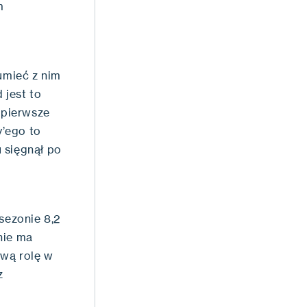
m
umieć z nim
 jest to
 pierwsze
y’ego to
 sięgnął po
sezonie 8,2
nie ma
wą rolę w
z