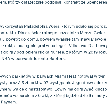
ers, którzy ostatecznie podpisali kontrakt ze Spencere
.
wykorzystali Philadelphia 76ers, którym udało się poroz
ontraktu. Dla sześciokrotnego uczestnika Meczu Gwiazd
ju powrót do domu, bowiem właśnie tam stawiał swoje
 kroki, a następnie grał w college’u Villanova. Dla Lowr
t do gry pod okiem Nicka Nurse’a, z którym w 2019 roku
o NBA w barwach Toronto Raptors.
owych parkietów w barwach Miami Heat notował w tym 
systy oraz 3,5 zbiórki w 37 występach. Jego doświadcze
nie w walce o mistrzostwo. Lowry ma odgrywać kluczo
pomóc wsparciem z ławki, z której będzie dzielił minuty 
 Paynem.