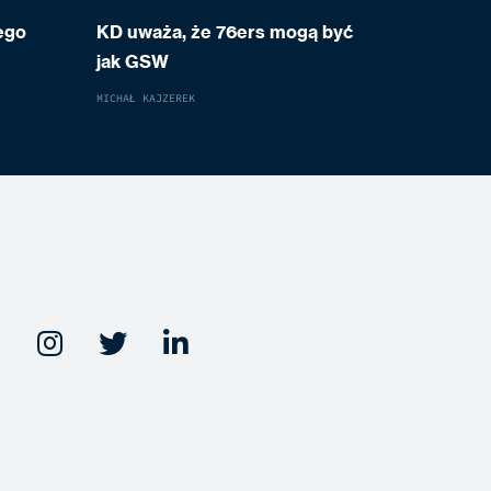
ego
KD uważa, że 76ers mogą być
jak GSW
MICHAŁ KAJZEREK


