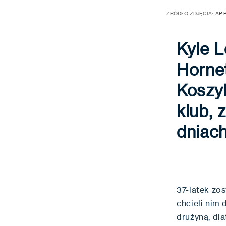
ŹRÓDŁO ZDJĘCIA:
AP 
Kyle L
Hornet
Koszy
klub, 
dniac
37-latek zos
chcieli nim 
drużyną, dl