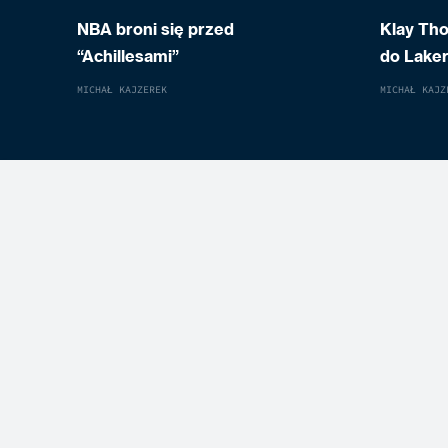
NBA broni się przed
Klay Th
“Achillesami”
do Laker
MICHAŁ KAJZEREK
MICHAŁ KAJZ