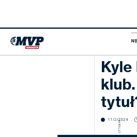
N
NBA
Kyle
klub
tytuł
11/2/2024
SKROLUJ W DÓŁ