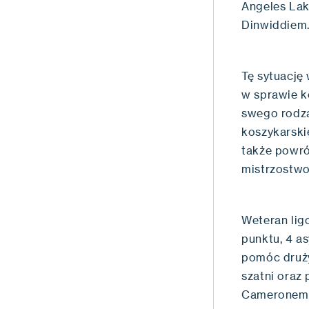
Angeles Lak
Dinwiddiem
Tę sytuację 
w sprawie k
swego rodza
koszykarskie
także powró
mistrzostw
Weteran lig
punktu, 4 a
pomóc druży
szatni oraz 
Cameronem