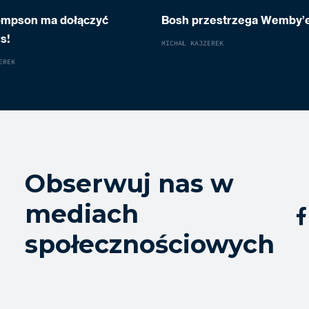
ompson ma dołączyć
Bosh przestrzega Wemby’
s!
MICHAŁ KAJZEREK
EREK
Obserwuj nas w
mediach

społecznościowych