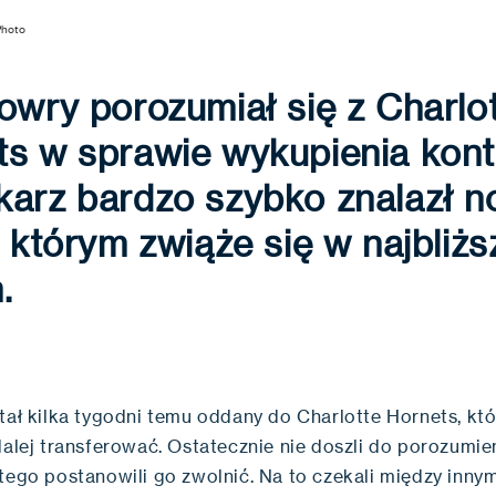
Photo
owry porozumiał się z Charlo
s w sprawie wykupienia kont
karz bardzo szybko znalazł 
z którym zwiąże się w najbliż
h.
tał kilka tygodni temu oddany do Charlotte Hornets, któ
dalej transferować. Ostatecznie nie doszli do porozumie
atego postanowili go zwolnić. Na to czekali między inny