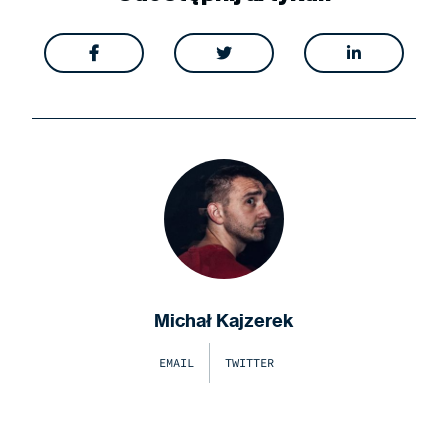



Michał Kajzerek
EMAIL
TWITTER