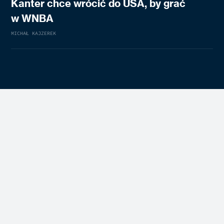
Kanter chce wrócić do USA, by grać
w WNBA
MICHAŁ KAJZEREK