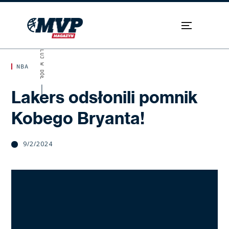
SKROLUJ W DÓŁ
NBA
Lakers odsłonili pomnik
Kobego Bryanta!
9/2/2024