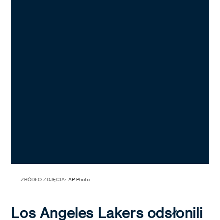
ŹRÓDŁO ZDJĘCIA:
AP Photo
Los Angeles Lakers odsłonili