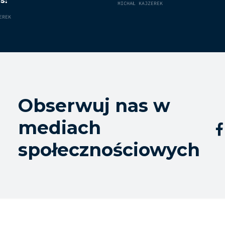
s!
MICHAŁ KAJZEREK
EREK
Obserwuj nas w
mediach

społecznościowych