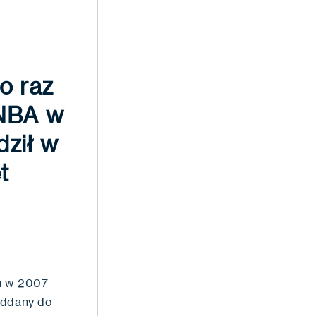
o raz
 NBA w
dził w
t
tu w 2007
oddany do