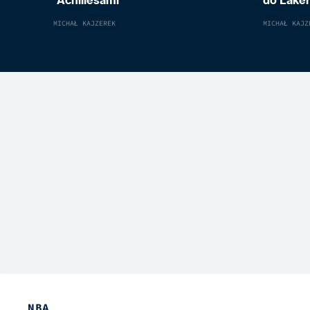
“Achillesami”
do Laker
MICHAŁ KAJZEREK
MICHAŁ KAJZ
NBA