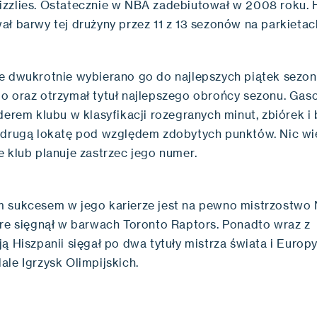
zzlies. Ostatecznie w NBA zadebiutował w 2008 roku. 
ał barwy tej drużyny przez 11 z 13 sezonów na parkieta
e dwukrotnie wybierano go do najlepszych piątek sezo
o oraz otrzymał tytuł najlepszego obrońcy sezonu. Gaso
derem klubu w klasyfikacji rozegranych minut, zbiórek i 
 drugą lokatę pod względem zdobytych punktów. Nic wi
e klub planuje zastrzec jego numer.
 sukcesem w jego karierze jest na pewno mistrzostwo
óre sięgnął w barwach Toronto Raptors. Ponadto wraz z
ą Hiszpanii sięgał po dwa tytuły mistrza świata i Europ
ale Igrzysk Olimpijskich.