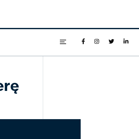




erę