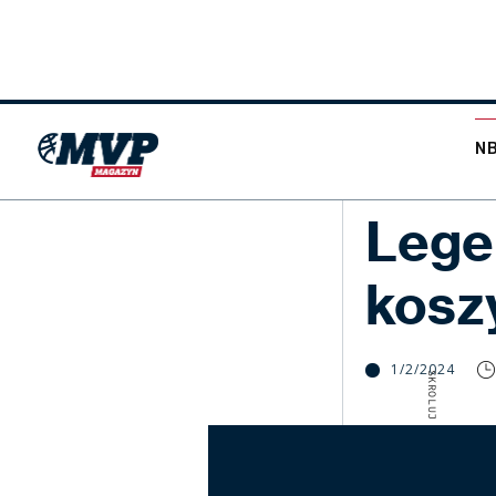
N
NBA
Lege
kosz
1/2/2024
SKROLUJ W DÓŁ