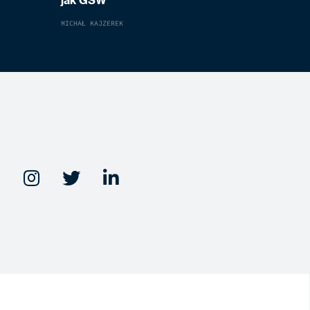
jak GSW
MICHAŁ KAJZEREK


