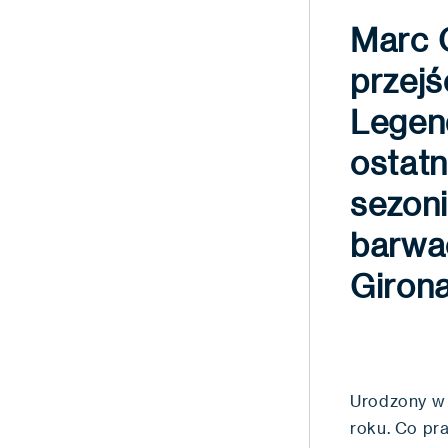
Marc G
przejś
Legen
ostatn
sezoni
barwa
Girona
Urodzony w 
roku. Co pr