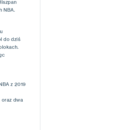
Hiszpan
ch NBA.
nu
l do dziś
blokach.
ęc
 NBA z 2019
y oraz dwa