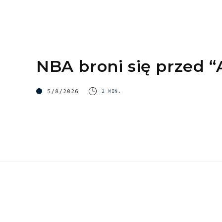
NBA broni się przed “
5/8/2026
2 MIN.