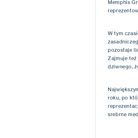
Memphis Gri
reprezentow
W tym czasi
zasadniczeg
pozostaje li
Zajmuje też
dziwnego, ż
Największym
roku, po kt
reprezentacj
srebrne med