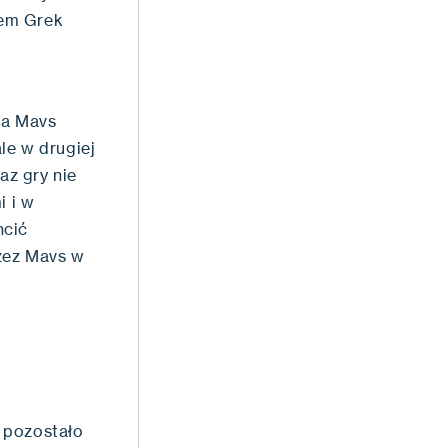
zem Grek
na Mavs
le w drugiej
az gry nie
i i w
ncić
zez Mavs w
 pozostało