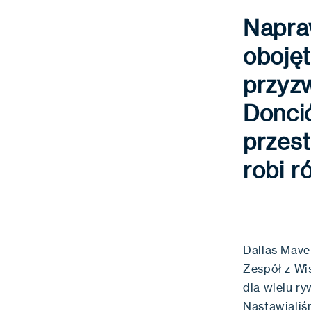
Napra
obojęt
przyzw
Doncić
przest
robi r
Dallas Mave
Zespół z Wi
dla wielu r
Nastawialiś