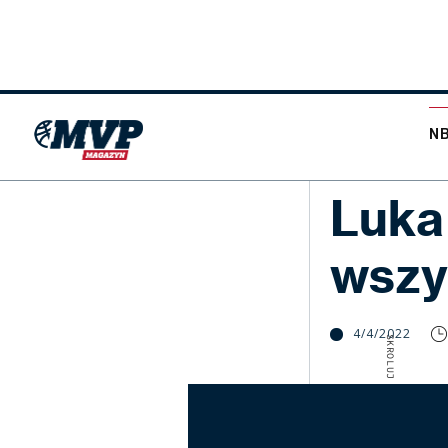
N
NBA
Luka
wszy
4/4/2022
SKROLUJ W DÓŁ