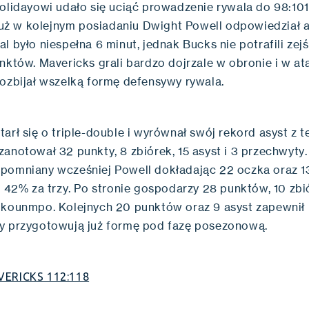
Holidayowi udało się uciąć prowadzenie rywala do 98:101
 już w kolejnym posiadaniu Dwight Powell odpowiedział a
l było niespełna 6 minut, jednak Bucks nie potrafili zej
nktów. Mavericks grali bardzo dojrzale w obronie i w at
rozbijał wszelką formę defensywy rywala.
arł się o triple-double i wyrównał swój rekord asyst z 
zanotował 32 punkty, 8 zbiórek, 15 asyst i 3 przechwyty
pomniany wcześniej Powell dokładając 22 oczka oraz 13
i 42% za trzy. Po stronie gospodarzy 28 punktów, 10 zbió
okounmpo. Kolejnych 20 punktów oraz 9 asyst zapewnił 
y przygotowują już formę pod fazę posezonową.
VERICKS 112:118