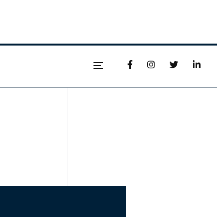



