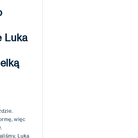
o
e Luka
elką
dzie.
ormę, więc
.
aliśmy. Luka