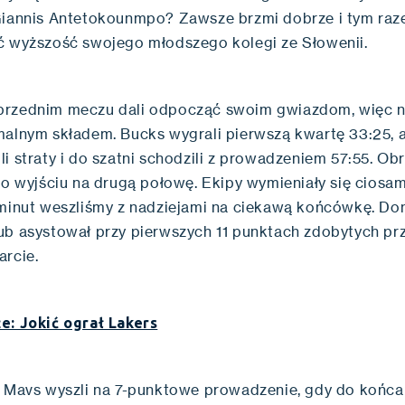
Giannis Antetokounmpo? Zawsze brzmi dobrze i tym ra
ć wyższość swojego młodszego kolegi ze Słowenii.
przednim meczu dali odpocząć swoim gwiazdom, więc 
malnym składem. Bucks wygrali pierwszą kwartę 33:25, a
i straty i do szatni schodzili z prowadzeniem 57:55. Obr
po wyjściu na drugą połowę. Ekipy wymieniały się ciosam
 minut weszliśmy z nadziejami na ciekawą końcówkę. Do
ub asystował przy pierwszych 11 punktach zdobytych pr
arcie.
e: Jokić ograł Lakers
0 Mavs wyszli na 7-punktowe prowadzenie, gdy do końca