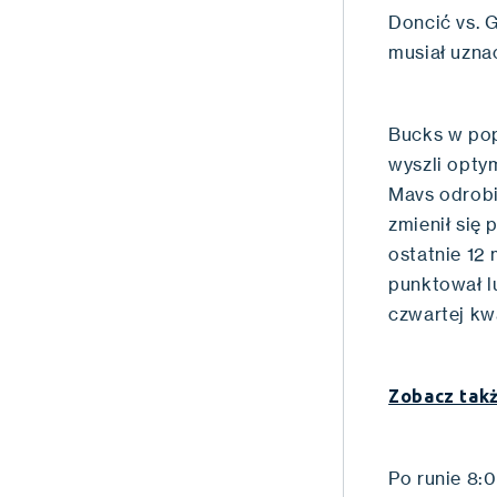
Doncić vs. 
musiał uzna
Bucks w po
wyszli opty
Mavs odrobil
zmienił się 
ostatnie 12
punktował l
czwartej kw
Zobacz takż
Po runie 8: