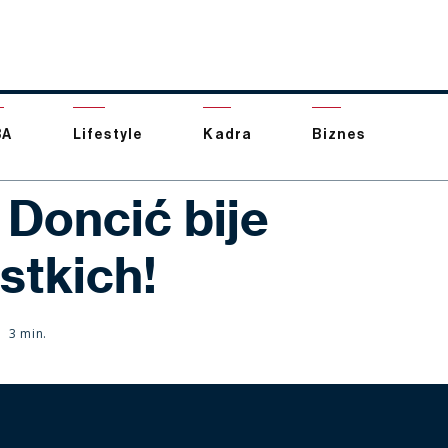
BA
Lifestyle
Kadra
Biznes
 Doncić bije
stkich!
3 min.