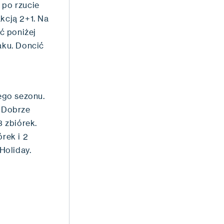
 po rzucie
kcją 2+1. Na
ść poniżej
aku. Doncić
tego sezonu.
. Dobrze
 zbiórek.
rek i 2
Holiday.