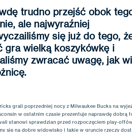
wdę trudno przejść obok teg
nie, ale najwyraźniej
yczailiśmy się już do tego, ż
 gra wielką koszykówkę i
aliśmy zwracać uwagę, jak wi
óżnicę.
ricks grali poprzedniej nocy z Milwaukee Bucks na wyjeź
sconsin w ostatnim czasie prezentuje naprawdę dobrą f
ywali stanowi sprawdzian przed rozpoczęciem play-offów
my się na dobre widowisko i takie w gruncie rzeczy dost