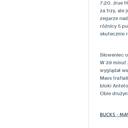
7:20. Jrue 
za trzy, ale
zegarze nada
różnicy 5 pu
skutecznie 
Słoweniec ot
W 39 minut 
wyglądał ws
Mavs trafial
bloki Antet
Obie drużyn
BUCKS - MA