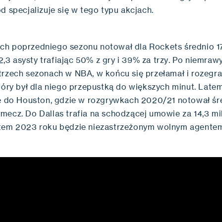
d specjalizuje się w tego typu akcjach.
h poprzedniego sezonu notował dla Rockets średnio 17
, 2,3 asysty trafiając 50% z gry i 39% za trzy. Po niemraw
trzech sezonach w NBA, w końcu się przełamał i rozegra
który był dla niego przepustką do większych minut. Lat
ię do Houston, gdzie w rozgrywkach 2020/21 notował śr
mecz. Do Dallas trafia na schodzącej umowie za 14,3 mi
atem 2023 roku będzie niezastrzeżonym wolnym agent