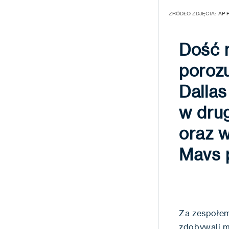
ŹRÓDŁO ZDJĘCIA:
AP 
Dość 
porozu
Dallas
w drug
oraz w
Mavs p
Za zespołem
zdobywali m