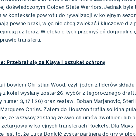
ziej doświadczonym Golden State Warriors. Jednak była t
a w kontekście powrotu do rywalizacji w kolejnym sezon
mają pewne braki, więc nie chcą zwlekać i kluczowe dla 
ejmują już teraz. W efekcie tych przemyśleń dogadali si
prawie transferu.
e: Przebrał się za Klaya i oszukał ochronę
afi bowiem Christian Wood, czyli jeden z liderów skład
ę z kolei wysłany został 26. wybór z tegorocznego draft
 numer 3, 17 i 26) oraz zestaw: Boban Marjanovic, Sterl
 Marquese Chriss. Zatem do Houston trafiła solidna pula
ne, że wszyscy zostaną ze swoich umów zwolnieni lub 
przetargowa w kolejnych transferach Rockets. Dla Mavs
e jest to, że Luka Donicić zyskał partnera do gry w pic