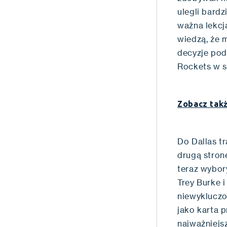
ulegli bard
ważna lekcj
wiedzą, że 
decyzje pod
Rockets w s
Zobacz takż
Do Dallas tr
drugą stron
teraz wybory
Trey Burke i
niewykluczo
jako karta 
najważniejsz