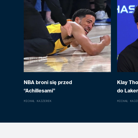
NBA broni się przed
Klay Th
“Achillesami”
do Laker
MICHAŁ KAJZEREK
MICHAŁ KAJZ