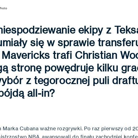
Photo
niespodziewanie ekipy z Teks
miały się w sprawie transfer
 Mavericks trafi Christian Wo
ą stronę powędruje kilku gr
ybór z tegorocznej puli draft
ójdą all-in?
 Marka Cubana ważne rozgrywki. Po raz pierwszy od 20
istrzostwo NBA, awansowali do finału zachodniej konfe