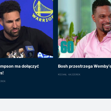
ompson ma dołączyć
Bosh przestrzega Wemby’
s!
MICHAŁ KAJZEREK
EREK