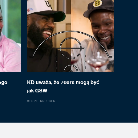
ego
KD uważa, że 76ers mogą być
jak GSW
MICHAŁ KAJZEREK