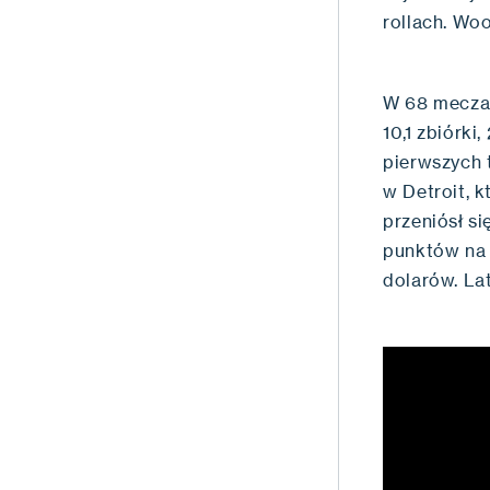
rollach. Woo
W 68 meczac
10,1 zbiórki
pierwszych 
w Detroit, 
przeniósł s
punktów na 
dolarów. L