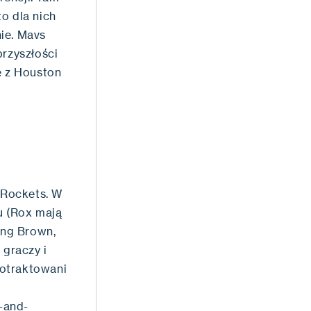
o dla nich
ie. Mavs
przyszłości
ę z Houston
u Rockets. W
u (Rox mają
ing Brown,
 graczy i
potraktowani
k-and-