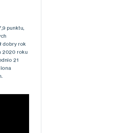
,9 punktu,
ych
ł dobry rok
em 2020 roku
ednio 21
liona
em.