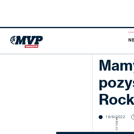
N
NBA
Mamy
pozy
Rock
16/6/2022
SKROLUJ W DÓŁ