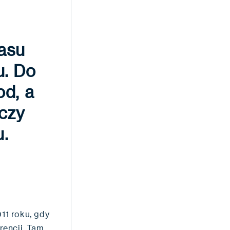
asu
u. Do
od, a
aczy
u.
11 roku, gdy
rencji. Tam