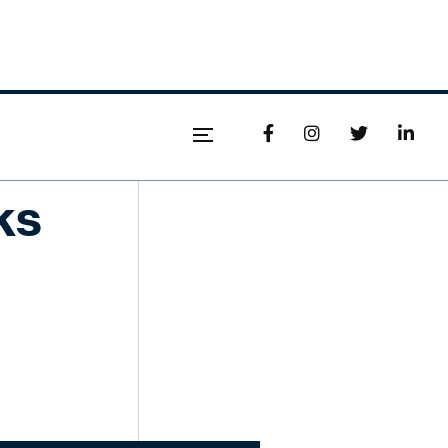




ks