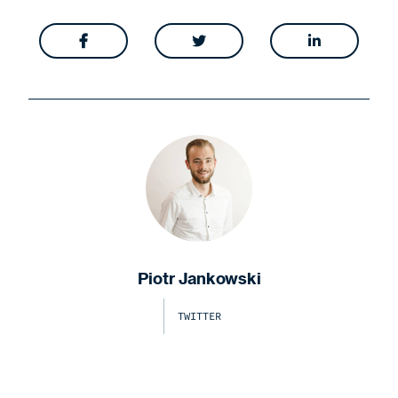



Piotr Jankowski
TWITTER