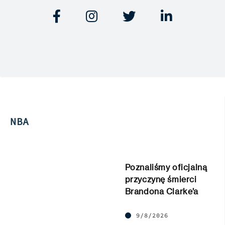




NBA
Poznaliśmy oficjalną
przyczynę śmierci
Brandona Clarke’a
9/8/2026