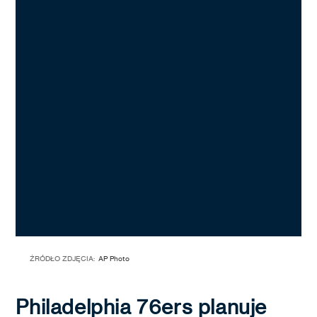
ŹRÓDŁO ZDJĘCIA:
AP Photo
Philadelphia 76ers planuje