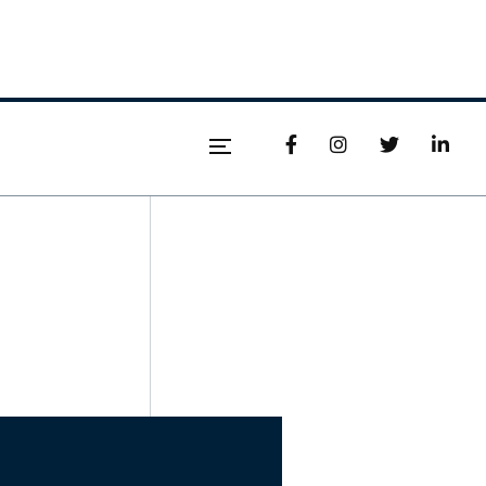



