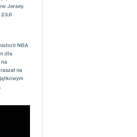
ew Jersey.
 23,6
istorii NBA
n dla
 na
raszał na
wyjątkowym
.