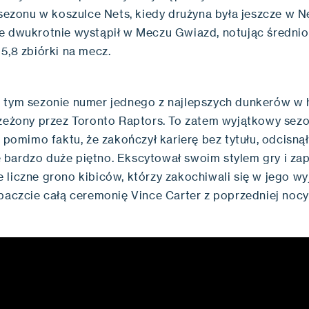
 sezonu w koszulce Nets, kiedy drużyna była jeszcze w N
e dwukrotnie wystąpił w Meczu Gwiazd, notując średnio
5,8 zbiórki na mecz.
 tym sezonie numer jednego z najlepszych dunkerów w h
rzeżony przez Toronto Raptors. To zatem wyjątkowy sezo
, pomimo faktu, że zakończył karierę bez tytułu, odcisnął
bardzo duże piętno. Ekscytował swoim stylem gry i zap
 liczne grono kibiców, którzy zakochiwali się w jego 
obaczcie całą ceremonię Vince Carter z poprzedniej nocy