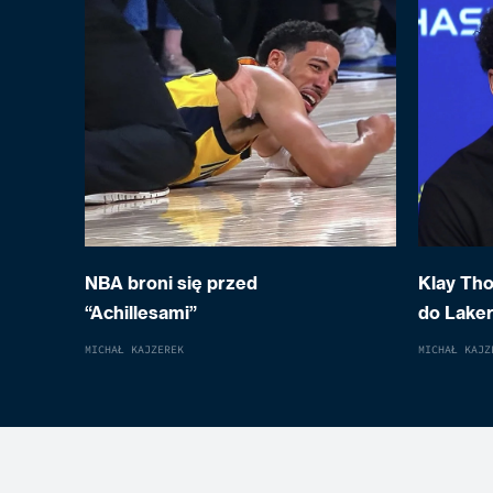
NBA broni się przed
Klay Th
“Achillesami”
do Laker
MICHAŁ KAJZEREK
MICHAŁ KAJZ