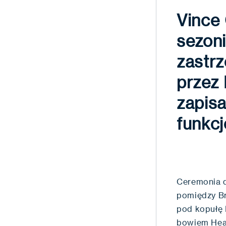
Vince 
sezon
zastr
przez 
zapisa
funkc
Ceremonia d
pomiędzy Br
pod kopułę B
bowiem Heat