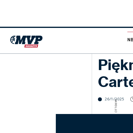
N
NBA
Pięk
Cart
26/1/2025
SKROLUJ W DÓŁ