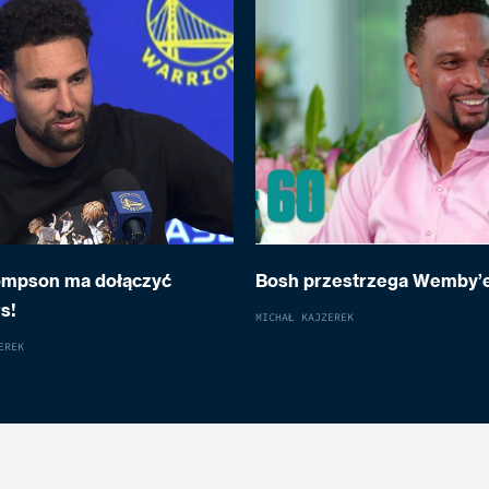
ompson ma dołączyć
Bosh przestrzega Wemby’
s!
MICHAŁ KAJZEREK
EREK