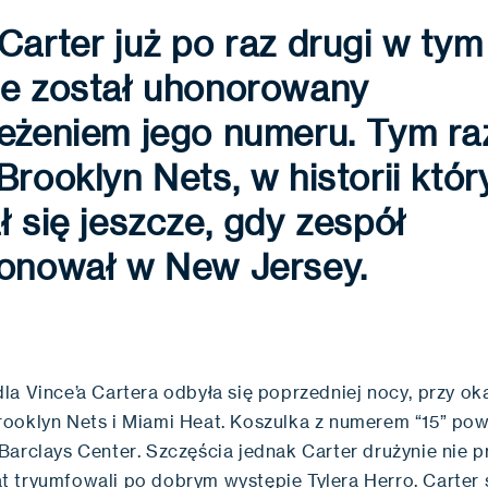
Carter już po raz drugi w tym
ie został uhonorowany
zeżeniem jego numeru. Tym r
Brooklyn Nets, w historii któ
ł się jeszcze, gdy zespół
jonował w New Jersey.
la Vince’a Cartera odbyła się poprzedniej nocy, przy ok
ooklyn Nets i Miami Heat. Koszulka z numerem “15” po
arclays Center. Szczęścia jednak Carter drużynie nie pr
 tryumfowali po dobrym występie Tylera Herro. Carter 