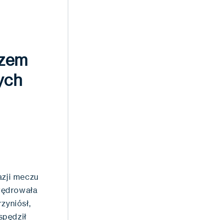
azem
rych
azji meczu
wędrowała
zyniósł,
spędził