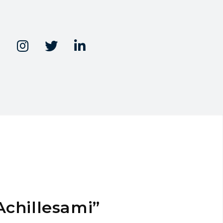



Achillesami”