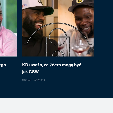
ego
KD uważa, że 76ers mogą być
jak GSW
MICHAŁ KAJZEREK