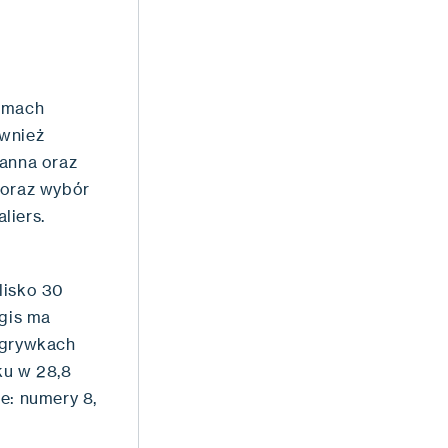
ramach
ównież
Manna oraz
 oraz wybór
liers.
lisko 30
ngis ma
zgrywkach
oku w 28,8
e: numery 8,