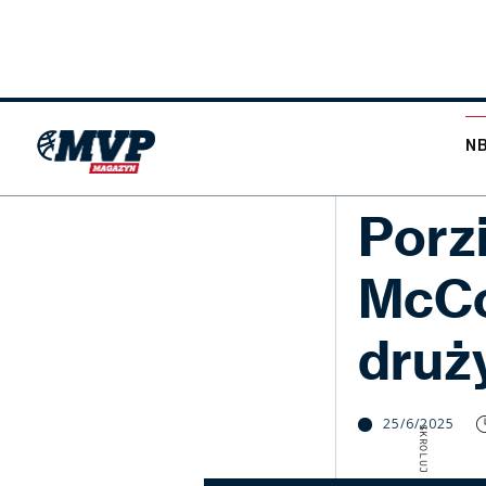
N
NBA
Porz
McCo
druż
25/6/2025
SKROLUJ W DÓŁ