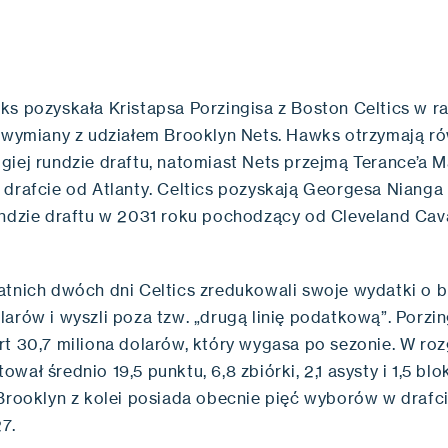
ks pozyskała Kristapsa Porzingisa z Boston Celtics w 
j wymiany z udziałem Brooklyn Nets. Hawks otrzymają r
giej rundzie draftu, natomiast Nets przejmą Terance’a 
 drafcie od Atlanty. Celtics pozyskają Georgesa Nianga
undzie draftu w 2031 roku pochodzący od Cleveland Cava
atnich dwóch dni Celtics zredukowali swoje wydatki o b
larów i wyszli poza tzw. „drugą linię podatkową”. Porzi
rt 30,7 miliona dolarów, który wygasa po sezonie. W ro
wał średnio 19,5 punktu, 6,8 zbiórki, 2,1 asysty i 1,5 bl
 Brooklyn z kolei posiada obecnie pięć wyborów w drafci
27.