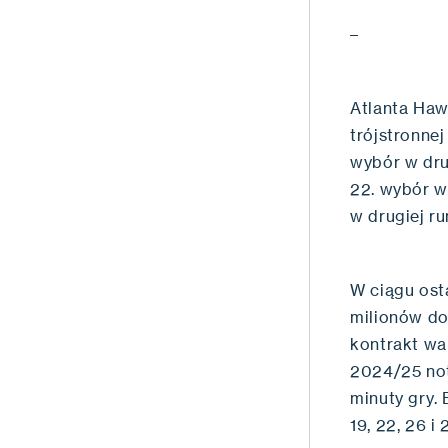
–
Atlanta Haw
trójstronne
wybór w dru
22. wybór w
w drugiej r
W ciągu ost
milionów do
kontrakt wa
2024/25 noto
minuty gry.
19, 22, 26 i 