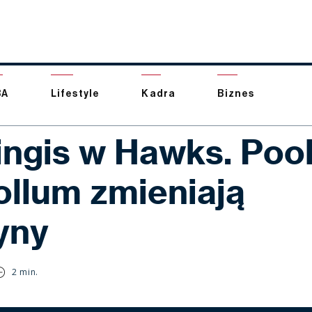
BA
Lifestyle
Kadra
Biznes
ingis w Hawks. Pool
llum zmieniają
yny
2 min.