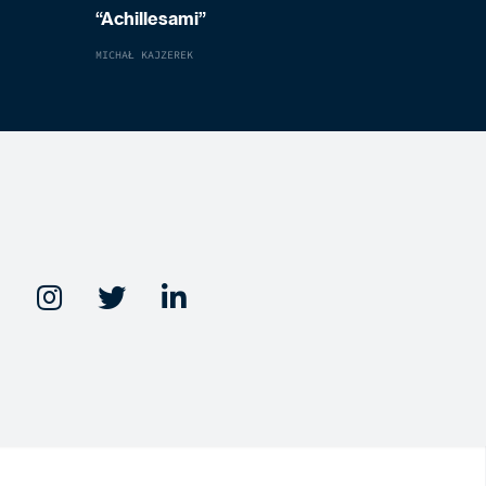
“Achillesami”
MICHAŁ KAJZEREK


