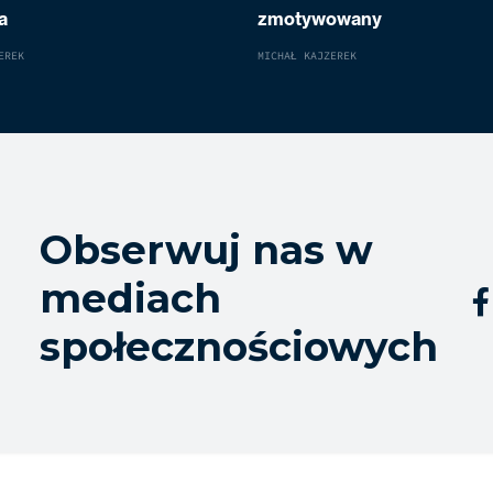
a
zmotywowany
EREK
MICHAŁ KAJZEREK
Obserwuj nas w
mediach

społecznościowych