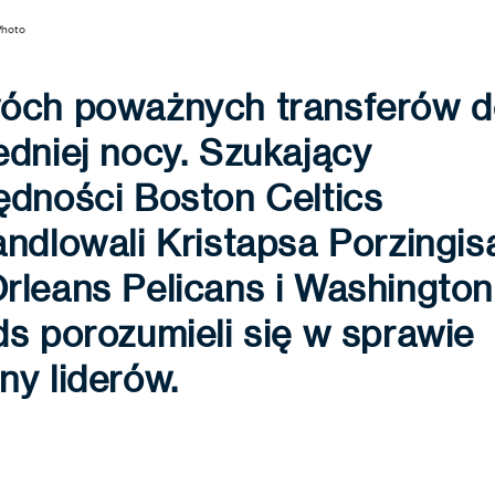
Photo
óch poważnych transferów d
dniej nocy. Szukający
ędności Boston Celtics
ndlowali Kristapsa Porzingisa
rleans Pelicans i Washington
s porozumieli się w sprawie
y liderów.