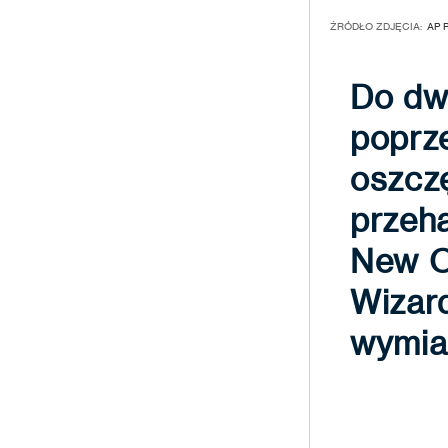
ŹRÓDŁO ZDJĘCIA:
AP 
Do dw
poprze
oszcz
przeha
New O
Wizard
wymian