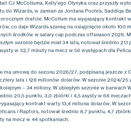
dali CJ McColluma, Kelly’ego Olynyka oraz przyszły wyb
ftu do Wizards, w zamian za Jordana Poole’a, Saddiqa Be
orocznym drafcie. McCollum ma wygasający kontrakt w
arów, co daje Wizards szansę na osiągnięcie około 100 
nych środków w salary cap podczas offseason 2026. M
szłym sezonie będzie miał 34 lata, notował średnio 21,1 
1 asysty w 32,7 minuty na mecz w 56 występach dla Pelic
e ma umowę do sezonu 2026/27, podpisaną jeszcze z 
cztery lata i 128 milionów dolarów. W sezonie 2024/25 z
w kolejnym – 34 miliony. W ubiegłym sezonie w barwach 
dnio 20,5 punktu, 3,0 zbiórki i 4,5 asysty w 68 meczach
ygasający kontrakt warty 13,4 miliona dolarów. W sezo
elicans i Raptors, notował średnio 8,7 punktu, 4,7 zbiórki
ty na mecz w 44 spotkaniach.