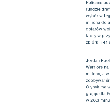
Pelicans od
rundzie dra
wybór w teg
miliona dol
dolarów wol
który w przy
zbiórki i 4,
Jordan Pool
Warriors na 
miliona, a 
zdobywał śre
Olynyk ma w
grając dla P
w 20,3 minu