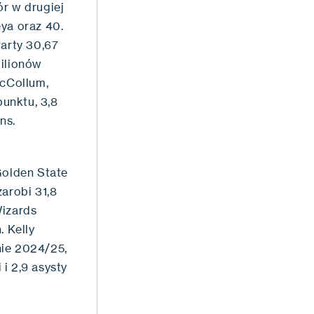
ór w drugiej
ya oraz 40.
arty 30,67
milionów
cCollum,
punktu, 3,8
ans.
Golden State
arobi 31,8
Wizards
. Kelly
nie 2024/25,
 i 2,9 asysty