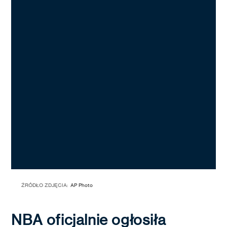
ŹRÓDŁO ZDJĘCIA:
AP Photo
NBA oficjalnie ogłosiła