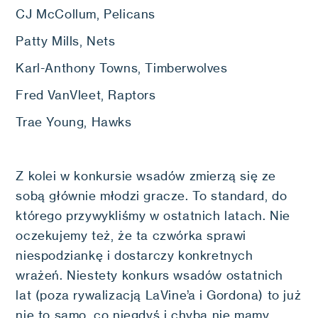
CJ McCollum, Pelicans
Patty Mills, Nets
Karl-Anthony Towns, Timberwolves
Fred VanVleet, Raptors
Trae Young, Hawks
Z kolei w konkursie wsadów zmierzą się ze
sobą głównie młodzi gracze. To standard, do
którego przywykliśmy w ostatnich latach. Nie
oczekujemy też, że ta czwórka sprawi
niespodziankę i dostarczy konkretnych
wrażeń. Niestety konkurs wsadów ostatnich
lat (poza rywalizacją LaVine’a i Gordona) to już
nie to samo, co niegdyś i chyba nie mamy