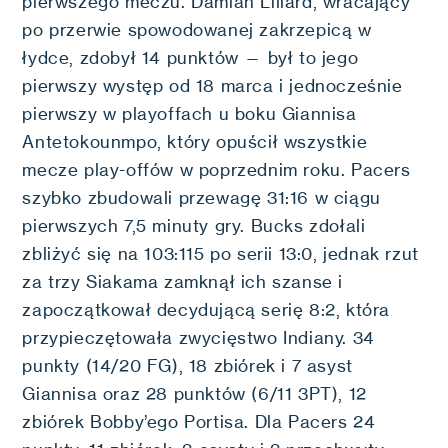
pierwszego meczu. Damian Lillard, wracający
po przerwie spowodowanej zakrzepicą w
łydce, zdobył 14 punktów — był to jego
pierwszy występ od 18 marca i jednocześnie
pierwszy w playoffach u boku Giannisa
Antetokounmpo, który opuścił wszystkie
mecze play-offów w poprzednim roku. Pacers
szybko zbudowali przewagę 31:16 w ciągu
pierwszych 7,5 minuty gry. Bucks zdołali
zbliżyć się na 103:115 po serii 13:0, jednak rzut
za trzy Siakama zamknął ich szanse i
zapoczątkował decydującą serię 8:2, która
przypieczętowała zwycięstwo Indiany. 34
punkty (14/20 FG), 18 zbiórek i 7 asyst
Giannisa oraz 28 punktów (6/11 3PT), 12
zbiórek Bobby’ego Portisa. Dla Pacers 24