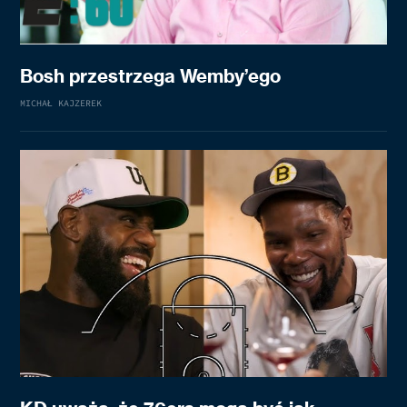
Bosh przestrzega Wemby’ego
MICHAŁ KAJZEREK