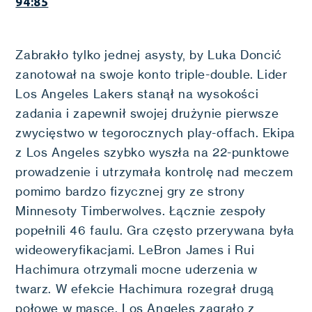
94:85
Zabrakło tylko jednej asysty, by Luka Doncić
zanotował na swoje konto triple-double. Lider
Los Angeles Lakers stanął na wysokości
zadania i zapewnił swojej drużynie pierwsze
zwycięstwo w tegorocznych play-offach. Ekipa
z Los Angeles szybko wyszła na 22-punktowe
prowadzenie i utrzymała kontrolę nad meczem
pomimo bardzo fizycznej gry ze strony
Minnesoty Timberwolves. Łącznie zespoły
popełnili 46 faulu. Gra często przerywana była
wideoweryfikacjami. LeBron James i Rui
Hachimura otrzymali mocne uderzenia w
twarz. W efekcie Hachimura rozegrał drugą
połowę w masce. Los Angeles zagrało z