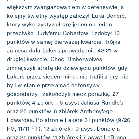
większym zaangażowaniem w defensywie, a
kolejny świetny występ zaliczył Luka Doncić,
który wykorzystywał grę jeden na jeden
przeciwko Rudy’emu Gobertowi i zdobył 16
punktów w samej pierwszej kwarcie. Trójka
Jamesa dała Lakers prowadzenie 43:21 w
drugiej kwarcie. Choć Timberwolves
zmniejszyli stratę do dziewięciu punktów, gdy
Lakers przez siedem minut nie trafili z gry, nie
byli w stanie przełamać defensywy
gospodarzy i zakończyli mecz porażką. 27
punktów, 4 zbiórki i 6 asyst Juliusa Randle’a
oraz 25 punktów, 6 zbiórek Anthony’ego
Edwardsa. Po stronie Lakers 31 punktów (9/20
FG, 11/11 FT), 12 zbiórek i 9 asyst Doncicia
oraz 21 punktów, 11 zbiórek i 7 asyst LeBrona