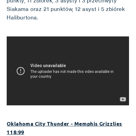
punkty, 11 zbiórek, 3 asysty i 3 przechwyty
Siakama oraz 21 punktów, 12 asyst i 5 zbiórek
Haliburtona.
Oklahoma City Thunder - Memphis Grizzlies
118:99