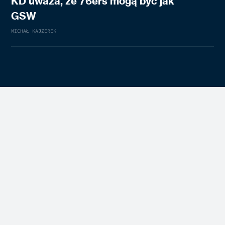
KD uważa, że 76ers mogą być jak
GSW
MICHAŁ KAJZEREK