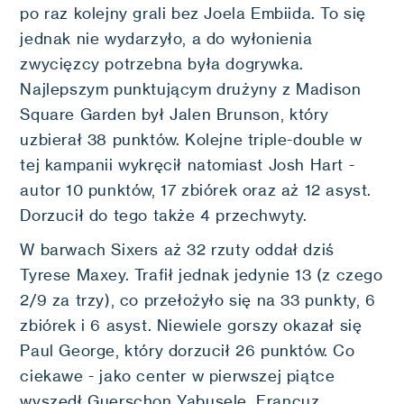
po raz kolejny grali bez Joela Embiida. To się
jednak nie wydarzyło, a do wyłonienia
zwycięzcy potrzebna była dogrywka.
Najlepszym punktującym drużyny z Madison
Square Garden był Jalen Brunson, który
uzbierał 38 punktów. Kolejne triple-double w
tej kampanii wykręcił natomiast Josh Hart -
autor 10 punktów, 17 zbiórek oraz aż 12 asyst.
Dorzucił do tego także 4 przechwyty.
W barwach Sixers aż 32 rzuty oddał dziś
Tyrese Maxey. Trafił jednak jedynie 13 (z czego
2/9 za trzy), co przełożyło się na 33 punkty, 6
zbiórek i 6 asyst. Niewiele gorszy okazał się
Paul George, który dorzucił 26 punktów. Co
ciekawe - jako center w pierwszej piątce
wyszedł Guerschon Yabusele. Francuz