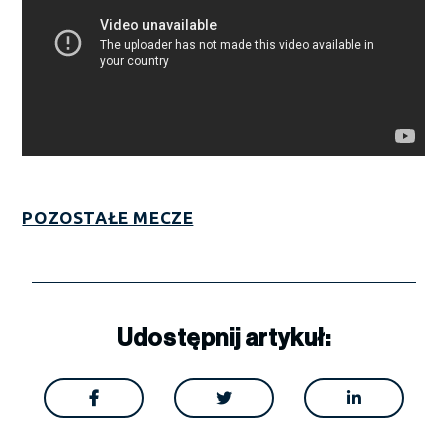
POZOSTAŁE MECZE
Udostępnij artykuł:


