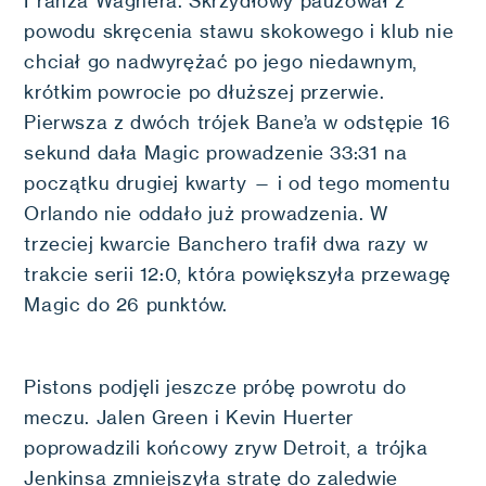
Franza Wagnera. Skrzydłowy pauzował z
powodu skręcenia stawu skokowego i klub nie
chciał go nadwyrężać po jego niedawnym,
krótkim powrocie po dłuższej przerwie.
Pierwsza z dwóch trójek Bane’a w odstępie 16
sekund dała Magic prowadzenie 33:31 na
początku drugiej kwarty — i od tego momentu
Orlando nie oddało już prowadzenia. W
trzeciej kwarcie Banchero trafił dwa razy w
trakcie serii 12:0, która powiększyła przewagę
Magic do 26 punktów.
Pistons podjęli jeszcze próbę powrotu do
meczu. Jalen Green i Kevin Huerter
poprowadzili końcowy zryw Detroit, a trójka
Jenkinsa zmniejszyła stratę do zaledwie