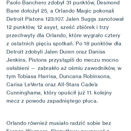
Paolo Banchero zdobył 31 punktów, Desmond
Bane dołożył 25, a Orlando Magic pokonali
Detroit Pistons 123:107. Jalen Suggs zanotował
12 punktów, 12 asyst, sześć zbiórek i trzy
przechwyty dla Orlando, które wygrało cztery
z ostatnich pięciu spotkań. Po 18 punktów dla
Detroit zdobyli Jalen Duren oraz Daniss
Jenkins. Pistons przystąpili do meczu mocno
osłabieni — zabrakło aż ośmiu zawodników, w
tym Tobiasa Harrisa, Duncana Robinsona,
Carisa LeVerta oraz All-Stara Cade’a
Cunninghama, który opuścił już 11. kolejny
mecz z powodu zapadniętego płuca.
Orlando również musiało radzić sobie bez