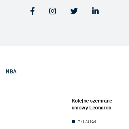




NBA
Kolejne szemrane
umowy Leonarda
7/8/2026