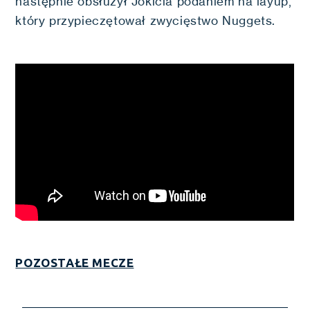
następnie obsłużył Jokicia podaniem na layup,
który przypieczętował zwycięstwo Nuggets.
POZOSTAŁE MECZE