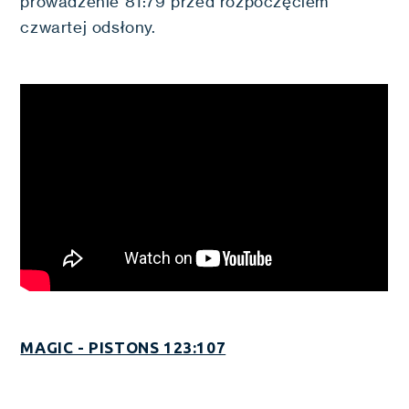
prowadzenie 81:79 przed rozpoczęciem
czwartej odsłony.
MAGIC - PISTONS 123:107