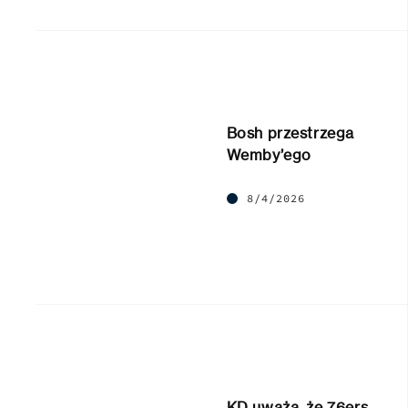
Bosh przestrzega
Wemby’ego
8/4/2026
KD uważa, że 76ers