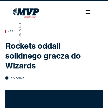
SKROLUJ W DÓŁ
NBA
Rockets oddali
solidnego gracza do
Wizards
5/7/2025