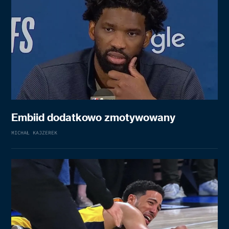
Embiid dodatkowo zmotywowany
MICHAŁ KAJZEREK