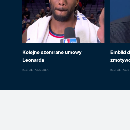
Kolejne szemrane umowy
Embiid 
Leonarda
zmotyw
MICHAŁ KAJZEREK
MICHAŁ KAJZ