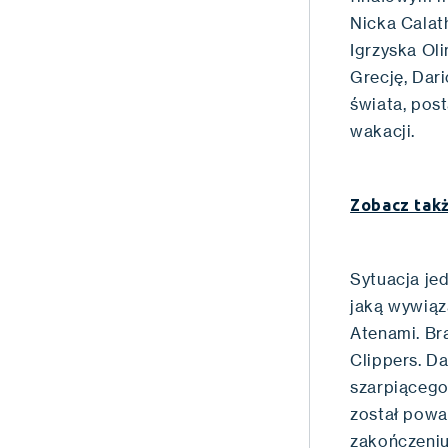
Nicka Calat
Igrzyska Oli
Grecję, Dar
świata, pos
wakacji.
Zobacz takż
Sytuacja jed
jaką wywiąz
Atenami. Br
Clippers. D
szarpiącego
został powal
zakończeniu