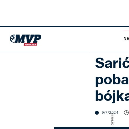
N
NBA
Sarić
poba
bójk
9/7/2024
SKROLUJ W DÓŁ