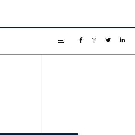



