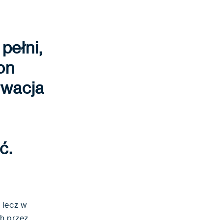
pełni,
on
rwacja
ć.
 lecz w
h przez