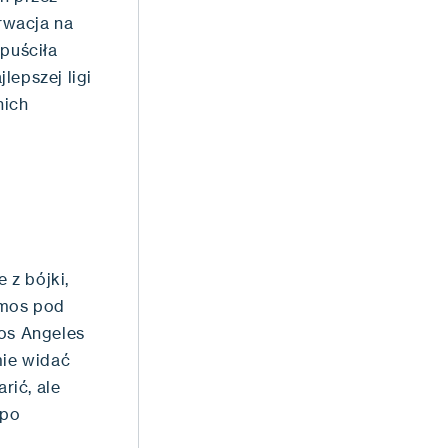
rwacja na
opuściła
lepszej ligi
nich
 z bójki,
imos pod
Los Angeles
mie widać
rić, ale
 po