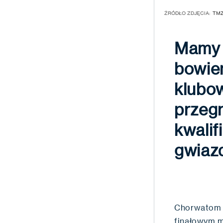
ŹRÓDŁO ZDJĘCIA:
TM
Mamy o
bowie
klubow
przegr
kwalif
gwiaz
Chorwatom u
finałowym m