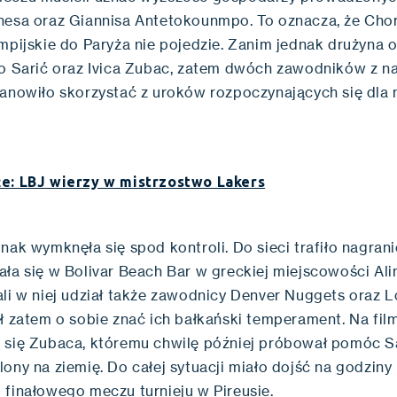
hesa oraz Giannisa Antetokounmpo. To oznacza, że Cho
mpijskie do Paryża nie pojedzie. Zanim jednak drużyna 
io Sarić oraz Ivica Zubac, zatem dwóch zawodników z naj
tanowiło skorzystać z uroków rozpoczynających się dla 
e: LBJ wierzy w mistrzostwo Lakers
nak wymknęła się spod kontroli. Do sieci trafiło nagranie
ała się w Bolivar Beach Bar w greckiej miejscowości Al
ali w niej udział także zawodnicy Denver Nuggets oraz 
ał zatem o sobie znać ich bałkański temperament. Na fil
 się Zubaca, któremu chwilę później próbował pomóc Sa
ony na ziemię. Do całej sytuacji miało dojść na godziny
 finałowego meczu turnieju w Pireusie.