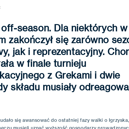
Z
ff-season. Dla niektórych w 
m zakończył się zarówno sez
y, jak i reprezentacyjny. Cho
ała w finale turnieju
ikacyjnego z Grekami i dwie
dy składu musiały odreagowa
dało się awansować do ostatniej fazy walki o Igrzyska,
eczu musieli uznać wyższość gospodarzy prowadzonyc