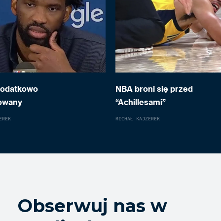
dodatkowo
NBA broni się przed
owany
“Achillesami”
EREK
MICHAŁ KAJZEREK
Obserwuj nas w