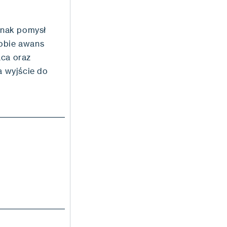
ednak pomysł
sobie awans
aca oraz
 wyjście do