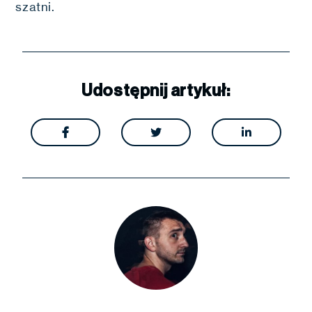
szatni.
Udostępnij artykuł:


