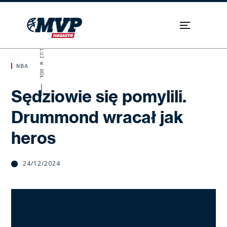
SKROLUJ W DÓŁ
NBA
Sędziowie się pomylili.
Drummond wracał jak
heros
24/12/2024