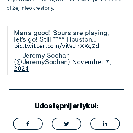
bliżej nieokreślony.
Man’s good! Spurs are playing,
let’s go! Still **** Houston…
pic.twitter.com/viWJnXXgZd
— Jeremy Sochan
(@JeremySochan)
November 7,
2024
Udostępnij artykuł:


