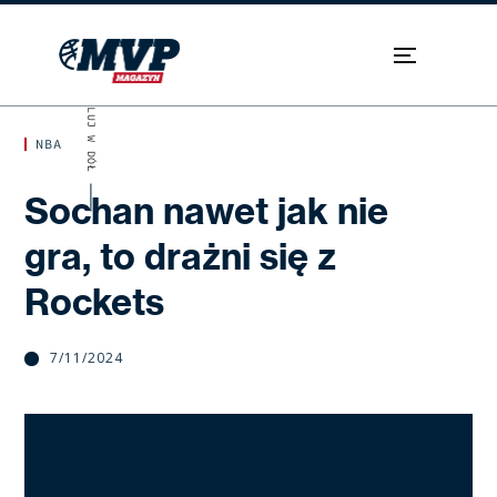
SKROLUJ W DÓŁ
NBA
Sochan nawet jak nie
gra, to drażni się z
Rockets
7/11/2024