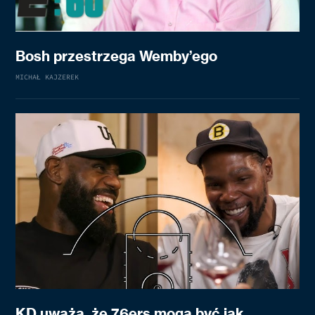
Bosh przestrzega Wemby’ego
MICHAŁ KAJZEREK
KD uważa, że 76ers mogą być jak