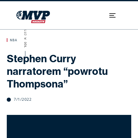
SKROLUJ W DÓŁ
NBA
Stephen Curry
narratorem “powrotu
Thompsona”
7/1/2022