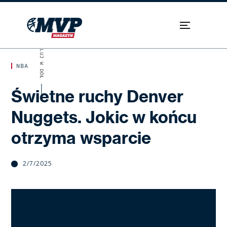
SKROLUJ W DÓŁ
NBA
Świetne ruchy Denver
Nuggets. Jokic w końcu
otrzyma wsparcie
2/7/2025