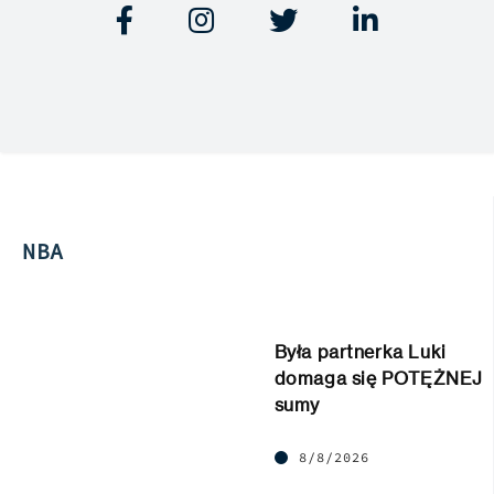




NBA
Była partnerka Luki
domaga się POTĘŻNEJ
sumy
8/8/2026