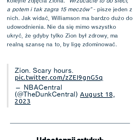
kolejne zdjęcia Ziona.
“Wrzucacie to do sieci,
a potem i tak zagra 15 meczów”
- pisze jeden z
nich. Jak widać, Williamson ma bardzo dużo do
udowodnienia. Nie da się mimo wszystko
ukryć, że gdyby tylko Zion był zdrowy, ma
realną szansę na to, by ligę zdominować.
Zion. Scary hours.
pic.twitter.com/zZEI9gnG5q
— NBACentral
(@TheDunkCentral)
August 18,
2023