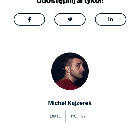
Udostępnij artykuł:



Michał Kajzerek
EMAIL
TWITTER