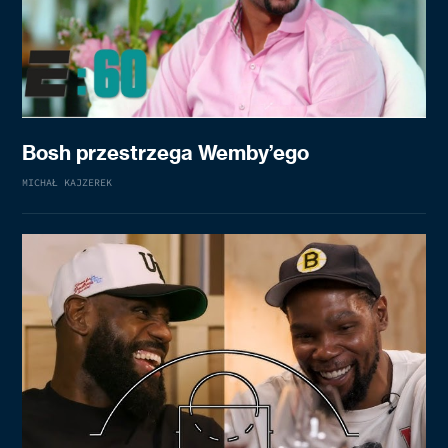
Bosh przestrzega Wemby’ego
MICHAŁ KAJZEREK