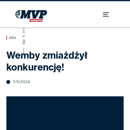
SKROLUJ W DÓŁ
NBA
Wemby zmiażdżył
konkurencję!
7/5/2024