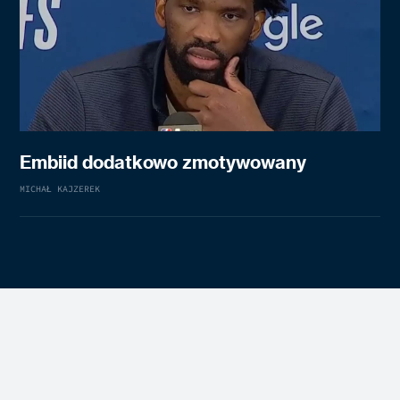
Embiid dodatkowo zmotywowany
MICHAŁ KAJZEREK